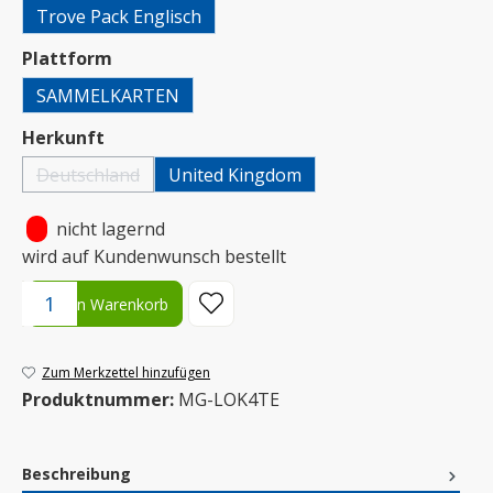
Trove Pack Englisch
auswählen
Plattform
SAMMELKARTEN
auswählen
Herkunft
Deutschland
United Kingdom
(Diese Option ist zurzeit nicht verfügbar.)
•
nicht lagernd
wird auf Kundenwunsch bestellt
Produkt Anzahl: Gib den gewünschten Wert ein oder benutze die S
In den Warenkorb
Zum Merkzettel hinzufügen
Produktnummer:
MG-LOK4TE
Beschreibung