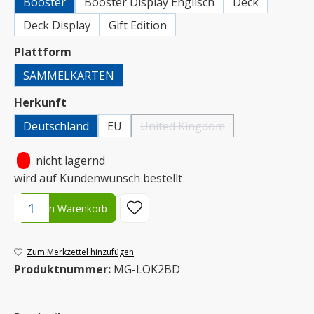
Booster
Booster Display Englisch
Deck
Deck Display
Gift Edition
auswählen
Plattform
SAMMELKARTEN
auswählen
Herkunft
Deutschland
EU
United Kingdom
(Diese Option ist zurzeit nicht ver
•
nicht lagernd
wird auf Kundenwunsch bestellt
Produkt Anzahl: Gib den gewünschten Wert ein oder benutze die S
In den Warenkorb
Zum Merkzettel hinzufügen
Produktnummer:
MG-LOK2BD