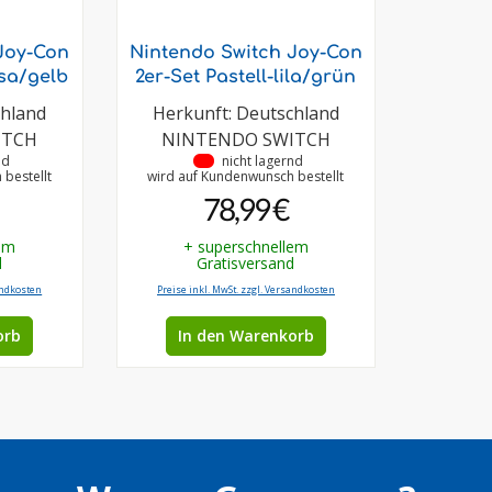
Joy-Con
Nintendo Switch Joy-Con
osa/gelb
2er-Set Pastell-lila/grün
chland
Herkunft: Deutschland
ITCH
NINTENDO SWITCH
nd
•
nicht lagernd
bestellt
wird auf Kundenwunsch bestellt
78,99 €
em
+ superschnellem
d
Gratisversand
andkosten
Preise inkl. MwSt. zzgl. Versandkosten
orb
In den Warenkorb