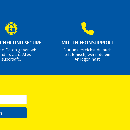
ICHER UND SECURE
MIT TELEFONSUPPORT
ine Daten geben wir
Nur uns erreichst du auch
nders acht. Alles
telefonisch, wenn du ein
supersafe.
Anliegen hast.
n