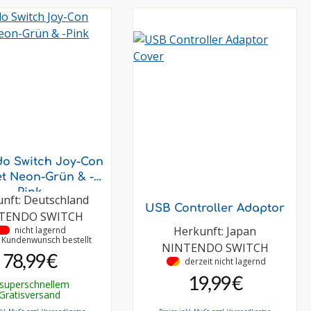
do Switch Joy-Con
et Neon-Grün & -
Pink
nft: Deutschland
USB Controller Adaptor
TENDO SWITCH
Herkunft: Japan
•
nicht lagernd
f Kundenwunsch bestellt
NINTENDO SWITCH
78,99 €
•
derzeit nicht lagernd
19,99 €
 superschnellem
Gratisversand