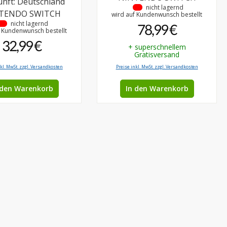
nft: Deutschland
•
nicht lagernd
TENDO SWITCH
wird auf Kundenwunsch bestellt
•
nicht lagernd
78,99 €
f Kundenwunsch bestellt
32,99 €
+ superschnellem
Gratisversand
nkl. MwSt. zzgl. Versandkosten
Preise inkl. MwSt. zzgl. Versandkosten
 den Warenkorb
In den Warenkorb