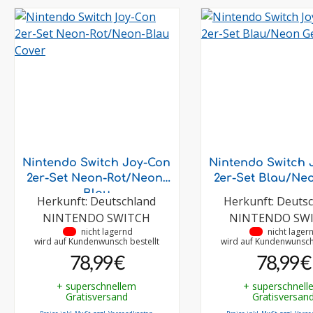
Nintendo Switch Joy-Con
Nintendo Switch 
2er-Set Neon-Rot/Neon-
2er-Set Blau/Ne
Blau
Herkunft: Deutschland
Herkunft: Deuts
NINTENDO SWITCH
NINTENDO SW
•
nicht lagernd
•
nicht lager
wird auf Kundenwunsch bestellt
wird auf Kundenwunsch 
78,99 €
78,99 €
+ superschnellem
+ superschnell
Gratisversand
Gratisversan