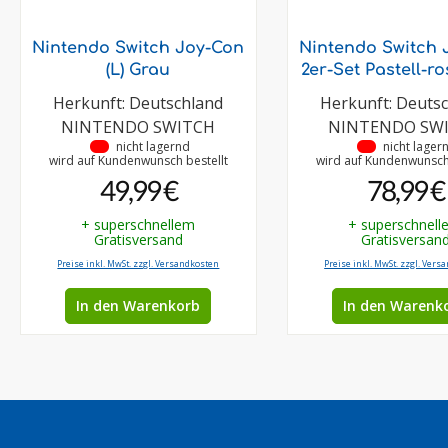
Nintendo Switch Joy-Con
Nintendo Switch 
(L) Grau
2er-Set Pastell-r
Herkunft: Deutschland
Herkunft: Deuts
NINTENDO SWITCH
NINTENDO SW
•
nicht lagernd
•
nicht lager
wird auf Kundenwunsch bestellt
wird auf Kundenwunsch 
49,99 €
78,99 €
+ superschnellem
+ superschnell
Gratisversand
Gratisversan
Preise inkl. MwSt. zzgl. Versandkosten
Preise inkl. MwSt. zzgl. Vers
In den Warenkorb
In den Warenk