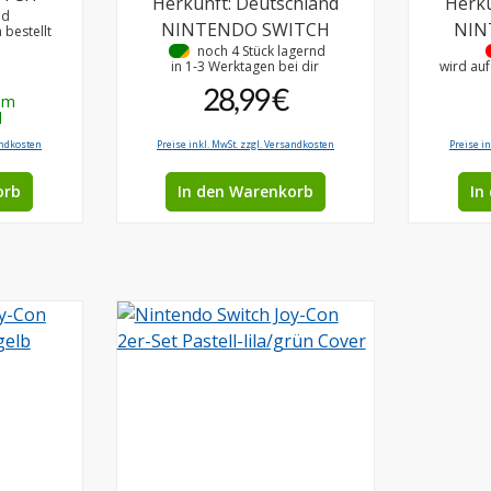
Herkunft: Deutschland
Herku
nd
NINTENDO SWITCH
NIN
bestellt
•
noch 4 Stück lagernd
in 1-3 Werktagen bei dir
wird au
28,99 €
em
d
andkosten
Preise inkl. MwSt. zzgl. Versandkosten
Preise i
orb
In den Warenkorb
In