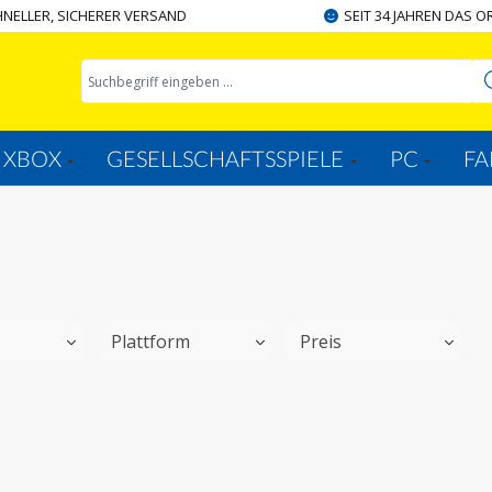
NELLER, SICHERER VERSAND
SEIT 34 JAHREN DAS O
XBOX
GESELLSCHAFTSSPIELE
PC
FA
t
Plattform
Preis