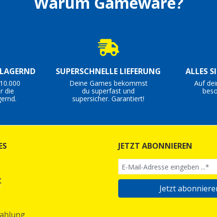
Warum Gameware?
 LAGERND
SUPERSCHNELLE LIEFERUNG
ALLES S
10.000
Deine Games bekommst
Auf de
r die
du superfast und
beso
ernd.
supersicher. Garantiert!
ES
JETZT ABONNIEREN
z
Jetzt abonniere
Zahlung