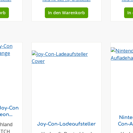
andkosten
Preise inkl. MwSt. zzgl. Versandkosten
Preise i
orb
In den Warenkorb
In
Joy-Con
Neon
Ninte
chland
Joy-Con-Ladeaufsteller
Con-A
ITCH