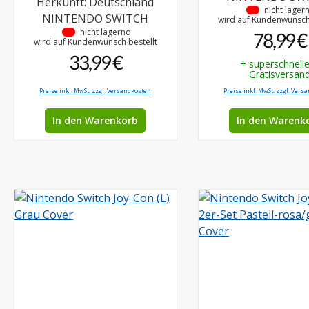
Herkunft: Deutschland
•
nicht lager
NINTENDO SWITCH
wird auf Kundenwunsch 
•
nicht lagernd
78,99 €
wird auf Kundenwunsch bestellt
33,99 €
+ superschnell
Gratisversan
Preise inkl. MwSt. zzgl. Versandkosten
Preise inkl. MwSt. zzgl. Vers
In den Warenkorb
In den Warenk