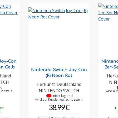
Joy-Con
Ninten
on Gelb
2er-S
Nintendo Switch Joy-Con
chland
Herku
(R) Neon Rot
ITCH
NIN
Herkunft: Deutschland
nd
NINTENDO SWITCH
bestellt
wird au
•
nicht lagernd
wird auf Kundenwunsch bestellt
38,99 €
em
+
d