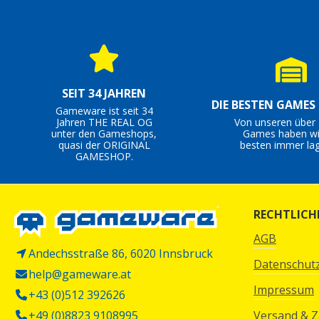
SEIT 34 JAHREN
DIE BESTEN GAMES
Gameware ist seit 34
Jahren THE REAL OG
Von unseren über 
unter den Gameshops,
Games haben wi
quasi der ORIGINAL
besten immer lag
GAMESHOP.
RECHTLICH
AGB
Andechsstraße 86, 6020 Innsbruck
Datenschut
help@gameware.at
Impressum
+43 (0)512 392626
+49 (0)8823 9108995
Versand & 