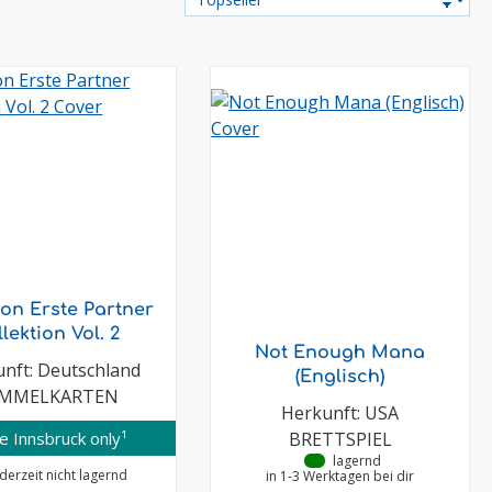
on Erste Partner
llektion Vol. 2
Not Enough Mana
nft: Deutschland
(Englisch)
MMELKARTEN
Herkunft: USA
e Innsbruck only¹
BRETTSPIEL
•
lagernd
derzeit nicht lagernd
in 1-3 Werktagen bei dir