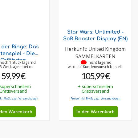
Star Wars: Unlimited -
SoR Booster Display (EN)
 der Ringe: Das
Herkunft: United Kingdom
tenspiel - Die
SAMMELKARTEN
Gefährten
noch 1 Stück lagernd
•
nicht lagernd
-3 Werktagen bei dir
wird auf Kundenwunsch bestellt
59,99 €
105,99 €
 superschnellem
+ superschnellem
Gratisversand
Gratisversand
nkl. MwSt. zzgl. Versandkosten
Preise inkl. MwSt. zzgl. Versandkosten
 den Warenkorb
In den Warenkorb