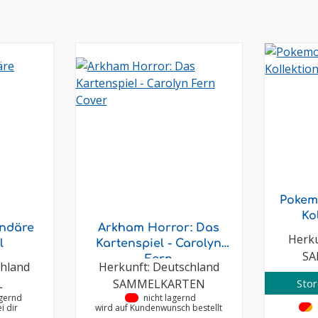
Pokem
Ko
endäre
Arkham Horror: Das
Herku
l
Kartenspiel - Carolyn
SA
Fern
chland
Herkunft: Deutschland
L
SAMMELKARTEN
Stor
agernd
•
nicht lagernd
•
i dir
wird auf Kundenwunsch bestellt