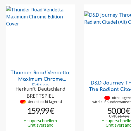
Thunder Road Vendetta:
Maximum Chrome
D&D Journey T
Edition
Herkunft: Deutschland
The Radiant Citad
BRETTSPIEL
•
nicht lager
•
derzeit nicht lagernd
wird auf Kundenwunsch 
159,99 €
50,00 €
UVP:
51,40 €
+ superschnellem
+ superschnell
Gratisversand
Gratisversan