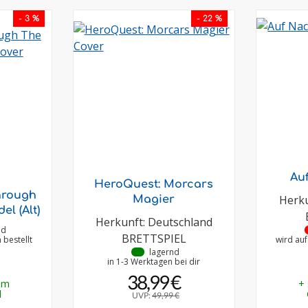
- 3 %
- 22 %
Au
HeroQuest: Morcars
hrough
Herku
Magier
el (Alt)
Herkunft: Deutschland
nd
BRETTSPIEL
bestellt
wird au
•
lagernd
in 1-3 Werktagen bei dir
38,99 €
em
+
d
UVP:
49,99 €