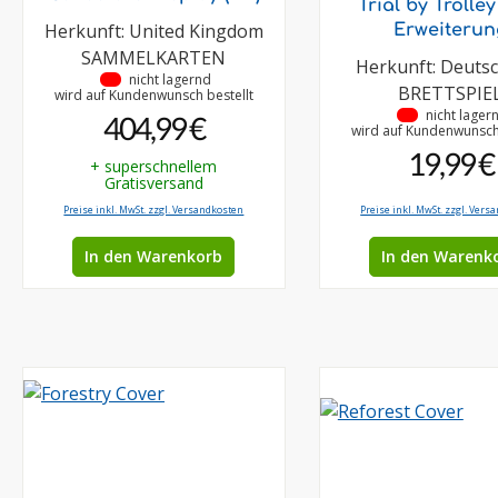
Trial by Trolle
Herkunft: United Kingdom
Erweiterun
SAMMELKARTEN
Herkunft: Deuts
•
nicht lagernd
BRETTSPIE
wird auf Kundenwunsch bestellt
•
nicht lager
404,99 €
wird auf Kundenwunsch 
19,99 €
+ superschnellem
Gratisversand
Preise inkl. MwSt. zzgl. Versandkosten
Preise inkl. MwSt. zzgl. Vers
In den Warenkorb
In den Warenk