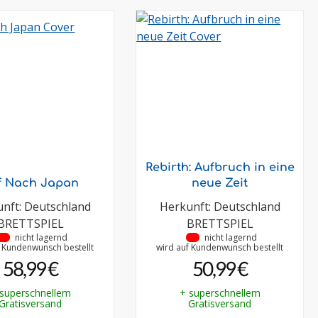
Rebirth: Aufbruch in eine
f Nach Japan
neue Zeit
nft: Deutschland
Herkunft: Deutschland
BRETTSPIEL
BRETTSPIEL
•
nicht lagernd
•
nicht lagernd
f Kundenwunsch bestellt
wird auf Kundenwunsch bestellt
58,99 €
50,99 €
 superschnellem
+ superschnellem
Gratisversand
Gratisversand