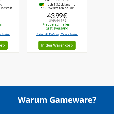
nd
•
noch 1 Stück lagernd
bestellt
in 1-3 Werktagen bei dir
43,99 €
UVP:
44,99 €
em
+ superschnellem
d
Gratisversand
andkosten
Preise inkl. MwSt. zzgl. Versandkosten
orb
In den Warenkorb
Warum Gameware?