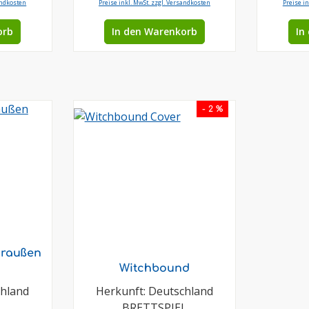
andkosten
Preise inkl. MwSt. zzgl. Versandkosten
Preise i
orb
In den Warenkorb
In
- 2 %
draußen
Witchbound
chland
Herkunft: Deutschland
L
BRETTSPIEL