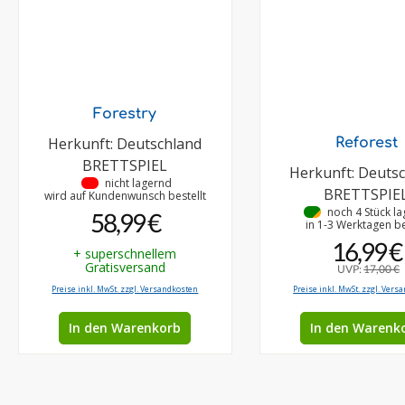
Forestry
Herkunft: Deutschland
Reforest
BRETTSPIEL
Herkunft: Deuts
•
nicht lagernd
BRETTSPIE
wird auf Kundenwunsch bestellt
•
noch 4 Stück l
58,99 €
in 1-3 Werktagen be
16,99 €
+ superschnellem
Gratisversand
UVP:
17,00 €
Preise inkl. MwSt. zzgl. Versandkosten
Preise inkl. MwSt. zzgl. Vers
In den Warenkorb
In den Warenk