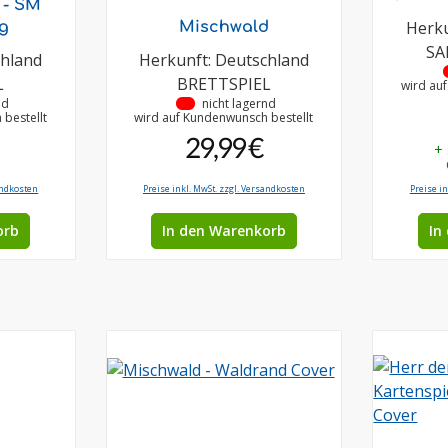
y - SM
Herku
g
Mischwald
SA
chland
Herkunft: Deutschland
L
BRETTSPIEL
wird au
nd
•
nicht lagernd
bestellt
wird auf Kundenwunsch bestellt
29,99 €
+
andkosten
Preise inkl. MwSt. zzgl. Versandkosten
Preise i
orb
In den Warenkorb
In