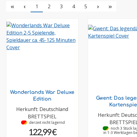
Seite
Seite
Seite
Seite
Seite
1
2
3
4
5
Wonderlands War Deluxe
Gwent: Das leg
Edition
Kartenspie
Herkunft: Deutschland
Herkunft: Deuts
BRETTSPIEL
BRETTSPIE
•
derzeit nicht lagernd
•
noch 3 Stück l
122,99 €
in 1-3 Werktagen be