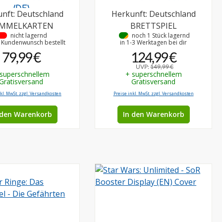
(DE)
nft: Deutschland
Herkunft: Deutschland
MMELKARTEN
BRETTSPIEL
•
nicht lagernd
•
noch 1 Stück lagernd
f Kundenwunsch bestellt
in 1-3 Werktagen bei dir
79,99 €
124,99 €
UVP:
149,99 €
 superschnellem
+ superschnellem
Gratisversand
Gratisversand
nkl. MwSt. zzgl. Versandkosten
Preise inkl. MwSt. zzgl. Versandkosten
 den Warenkorb
In den Warenkorb