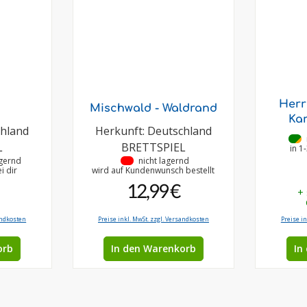
Herr
Mischwald - Waldrand
Kar
chland
Herkunft: Deutschland
•
L
BRETTSPIEL
in 1
agernd
•
nicht lagernd
i dir
wird auf Kundenwunsch bestellt
12,99 €
+
andkosten
Preise inkl. MwSt. zzgl. Versandkosten
Preise i
orb
In den Warenkorb
In