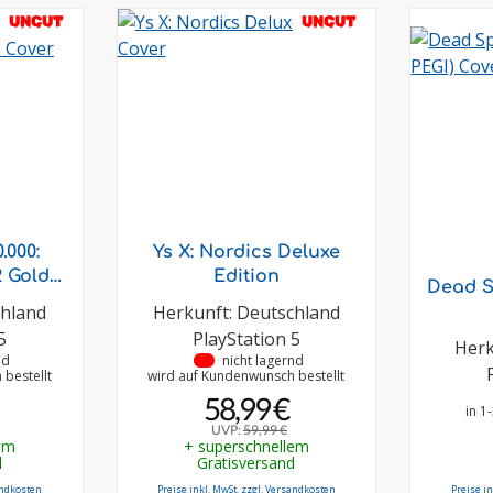
UNCUT
UNCUT
000:
Ys X: Nordics Deluxe
 Gold
Edition
Dead S
chland
Herkunft: Deutschland
5
PlayStation 5
Herk
nd
•
nicht lagernd
bestellt
wird auf Kundenwunsch bestellt
58,99 €
in 1
UVP:
59,99 €
em
+ superschnellem
d
Gratisversand
andkosten
Preise inkl. MwSt. zzgl. Versandkosten
Preise i