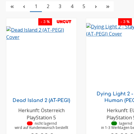
Seite
Seite
Seite
Seite
Seite
1
2
3
4
5
UNCUT
- 3 %
- 3 %
Dying Light 2 -
Dead Island 2 (AT-PEGI)
Human (PEG
Herkunft: Österreich
Herkunft: E
PlayStation 5
PlayStation 
•
nicht lagernd
•
lagernd
wird auf Kundenwunsch bestellt
in 1-3 Werktagen be