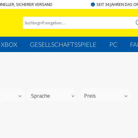
NELLER, SICHERER VERSAND
SEIT 34 JAHREN DAS O
XBOX
GESELLSCHAFTSSPIELE
PC
FA
m
Sprache
Preis