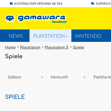
KOSTENLOSER VERSAND AB 39 €
SUPERSCH
springen
Zur Hauptnavigation springen
NEWS
PLAYSTATION
NINTENDO
Home
Playstation
Playstation 5
Spiele
Spiele
Edition
Herkunft
Plattfor
SPIELE