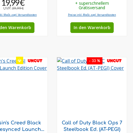
19,99 €
+ superschnellem
Gratisversand
UVP:
39,99 €
nkl. MwSt. zzgl. Versandkosten
Preise inkl. MwSt. zzgl. Versandkosten
 den Warenkorb
In den Warenkorb
💎
UNCUT
UNCUT
- 33 %
in's Creed Black
Call of Duty Black Ops 7
Resynced Launch
Steelbook Ed. (AT-PEGI)