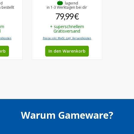
nd
•
lagernd
bestellt
in 1-3 Werktagen bei dir
79,99 €
em
+ superschnellem
d
Gratisversand
andkosten
Preise inkl. MwSt. zzgl. Versandkosten
orb
In den Warenkorb
Warum Gameware?