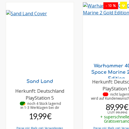
💎
- 10 %
Warhammer 40.
Space Marine 2
Edition
Herkunft: Deuts
Sand Land
PlayStation 
Herkunft: Deutschland
•
nicht lager
PlayStation 5
wird auf Kundenwunsch 
•
noch 4 Stück lagernd
89,99 €
in 1-3 Werktagen bei dir
UVP:
99,99 €
19,99 €
+ superschnell
Gratisversan
Preise inkl. MwSt. zzgl. Versandkosten
Preise inkl. MwSt. zzgl. Vers