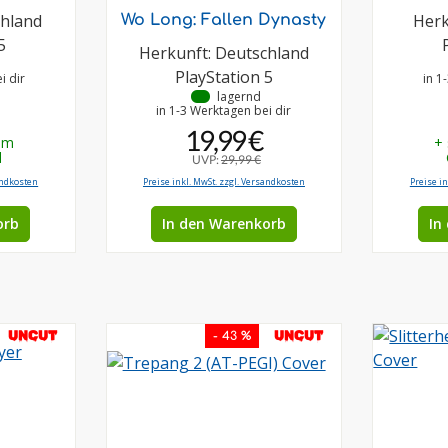
chland
Herk
Wo Long: Fallen Dynasty
5
Herkunft: Deutschland
PlayStation 5
i dir
in 1
•
lagernd
in 1-3 Werktagen bei dir
19,99 €
em
+
d
UVP:
29,99 €
andkosten
Preise inkl. MwSt. zzgl. Versandkosten
Preise i
orb
In den Warenkorb
In
UNCUT
UNCUT
- 43 %