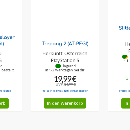
Slit
slayer
He
I)
Trepang 2 (AT-PEGI)
U
Herkunft: Österreich
•
5
PlayStation 5
in 1
nd
•
lagernd
bestellt
in 1-3 Werktagen bei dir
19,99 €
+
UVP:
34,99 €
andkosten
Preise inkl. MwSt. zzgl. Versandkosten
Preise i
orb
In den Warenkorb
In