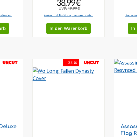
38,99 €
UVP:
49,99 €
andkosten
Preise inkl. MwSt. zzgl. Versandkosten
Preise i
orb
In den Warenkorb
In
UNCUT
UNCUT
- 33 %
Deluxe
Assass
Flag 