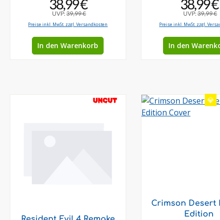
38,99 €
38,99 €
UVP:
39,99 €
UVP:
39,99 €
Preise inkl. MwSt. zzgl. Versandkosten
Preise inkl. MwSt. zzgl. Vers
In den Warenkorb
In den Warenk
💎
UNCUT
Crimson Desert 
Edition
Resident Evil 4 Remake