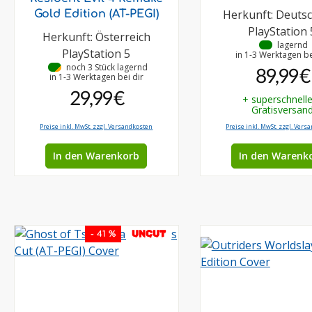
Herkunft: Deuts
Gold Edition (AT-PEGI)
PlayStation 
Herkunft: Österreich
•
lagernd
PlayStation 5
in 1-3 Werktagen be
•
noch 3 Stück lagernd
89,99 €
in 1-3 Werktagen bei dir
29,99 €
+ superschnell
Gratisversan
Preise inkl. MwSt. zzgl. Versandkosten
Preise inkl. MwSt. zzgl. Vers
In den Warenkorb
In den Warenk
UNCUT
- 41 %