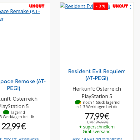
UNCUT
UNCUT
- 3 %
Resident Evil Requiem
(AT-PEGI)
pace Remake (AT-
Herkunft: Österreich
PEGI)
PlayStation 5
unft: Österreich
•
noch 1 Stück lagernd
PlayStation 5
in 1-3 Werktagen bei dir
•
lagernd
77,99 €
-3 Werktagen bei dir
UVP:
79,99 €
22,99 €
+ superschnellem
Gratisversand
nkl. MwSt. zzgl. Versandkosten
Preise inkl. MwSt. zzgl. Versandkosten