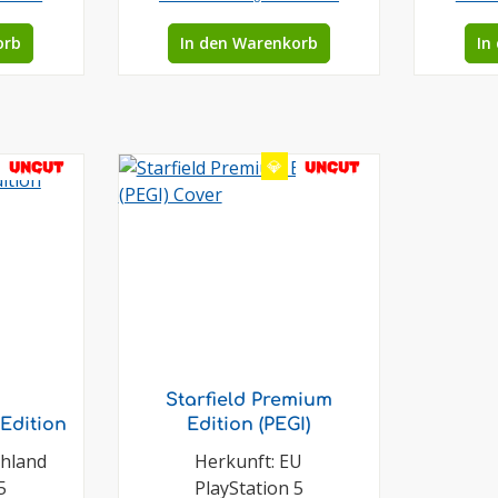
orb
In den Warenkorb
In
💎
UNCUT
UNCUT
Starfield Premium
Edition
Edition (PEGI)
chland
Herkunft: EU
5
PlayStation 5