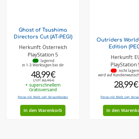
Ghost of Tsushima
Directors Cut (AT-PEGI)
Outriders World
Herkunft: Österreich
Edition (PEG
PlayStation 5
Herkunft: E
•
lagernd
PlayStation 
in 1-3 Werktagen bei dir
•
nicht lager
48,99 €
wird auf Kundenwunsch 
UVP:
82,95 €
28,99 €
+ superschnellem
Gratisversand
Preise inkl. MwSt. zzgl. Versandkosten
Preise inkl. MwSt. zzgl. Vers
In den Warenkorb
In den Warenk