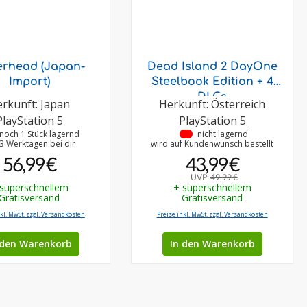
terhead (Japan-
Dead Island 2 DayOne
Import)
Steelbook Edition + 4
DLCs
rkunft: Japan
Herkunft: Österreich
PlayStation 5
PlayStation 5
noch 1 Stück lagernd
•
nicht lagernd
-3 Werktagen bei dir
wird auf Kundenwunsch bestellt
56,99 €
43,99 €
UVP:
49,99 €
 superschnellem
+ superschnellem
Gratisversand
Gratisversand
nkl. MwSt. zzgl. Versandkosten
Preise inkl. MwSt. zzgl. Versandkosten
 den Warenkorb
In den Warenkorb