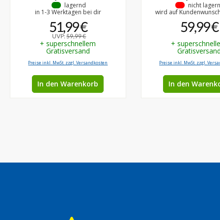
•
lagernd
•
nicht lager
in 1-3 Werktagen bei dir
wird auf Kundenwunsch 
51,99 €
59,99 €
UVP:
59,99 €
+ superschnellem
+ superschnell
Gratisversand
Gratisversan
Preise inkl. MwSt. zzgl. Versandkosten
Preise inkl. MwSt. zzgl. Vers
In den Warenkorb
In den Warenk