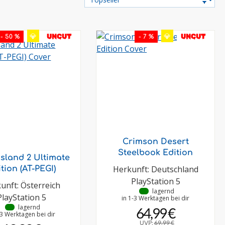
💎
💎
UNCUT
UNCUT
- 50 %
- 7 %
Crimson Desert
Steelbook Edition
sland 2 Ultimate
Herkunft: Deutschland
tion (AT-PEGI)
PlayStation 5
unft: Österreich
•
lagernd
PlayStation 5
in 1-3 Werktagen bei dir
•
lagernd
64,99 €
-3 Werktagen bei dir
UVP:
69,99 €