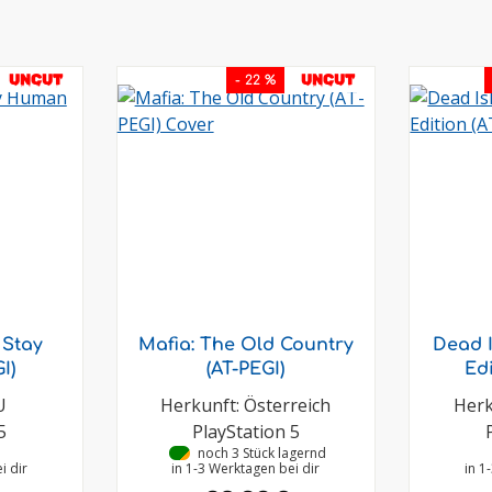
UNCUT
UNCUT
- 22 %
 Stay
Mafia: The Old Country
Dead I
I)
(AT-PEGI)
Edi
U
Herkunft: Österreich
Herk
5
PlayStation 5
•
noch 3 Stück lagernd
i dir
in 1-3 Werktagen bei dir
in 1