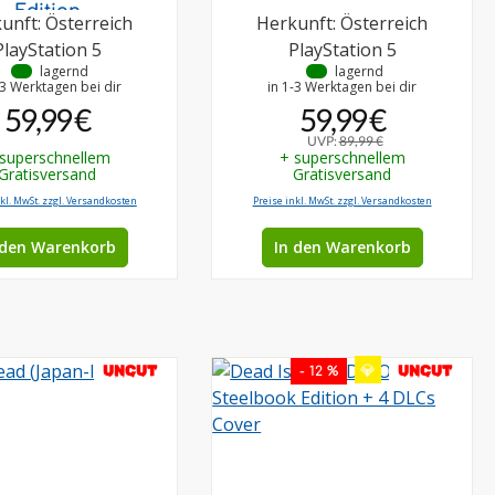
Edition
unft: Österreich
Herkunft: Österreich
PlayStation 5
PlayStation 5
•
lagernd
•
lagernd
-3 Werktagen bei dir
in 1-3 Werktagen bei dir
59,99 €
59,99 €
UVP:
89,99 €
 superschnellem
+ superschnellem
Gratisversand
Gratisversand
nkl. MwSt. zzgl. Versandkosten
Preise inkl. MwSt. zzgl. Versandkosten
 den Warenkorb
In den Warenkorb
💎
UNCUT
UNCUT
- 12 %