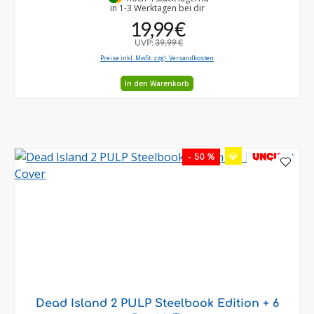
in 1-3 Werktagen bei dir
19,99 €
UVP:
39,99 €
Preise inkl. MwSt. zzgl. Versandkosten
In den Warenkorb
💎
UNCUT
- 50 %
Dead Island 2 PULP Steelbook Edition + 6