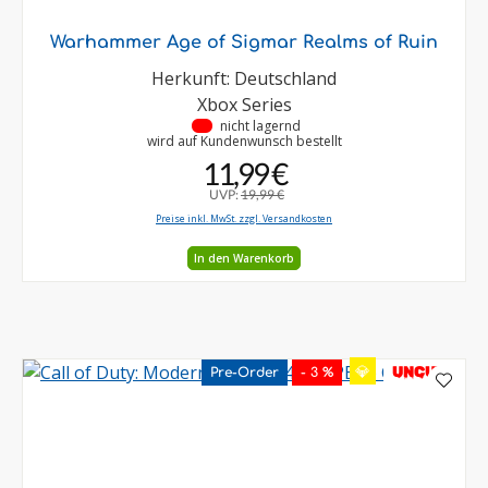
Warhammer Age of Sigmar Realms of Ruin
Herkunft: Deutschland
Xbox Series
•
nicht lagernd
wird auf Kundenwunsch bestellt
11,99 €
UVP:
19,99 €
Preise inkl. MwSt. zzgl. Versandkosten
In den Warenkorb
💎
UNCUT
Pre-Order
- 3 %