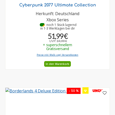
Cyberpunk 2077 Ultimate Collection
Herkunft: Deutschland
Xbox Series
•
noch 1 Stück lagernd
in 1-3 Werktagen bei dir
51,99 €
UVP:
59,99 €
+ superschnellem
Gratisversand
Preise inkl. MwSt. zzgl. Versandkosten
In den Warenkorb
💎
UNCUT
- 50 %