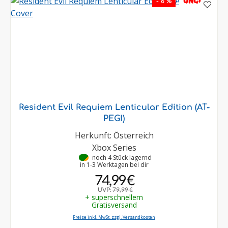
UNCUT
- 6 %
Resident Evil Requiem Lenticular Edition (AT-
PEGI)
Herkunft: Österreich
Xbox Series
•
noch 4 Stück lagernd
in 1-3 Werktagen bei dir
74,99 €
UVP:
79,99 €
+ superschnellem
Gratisversand
Preise inkl. MwSt. zzgl. Versandkosten