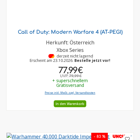
Call of Duty: Modern Warfare 4 (AT-PEGI)
Herkunft: Österreich
Xbox Series
•
derzeit nicht lagernd
Erscheint am 23.10.2026.
Bestelle jetzt vor!
77,99 €
UVP:
79,99 €
+ superschnellem
Gratisversand
Preise inkl. MwSt. zzgl. Versandkosten
In den Warenkorb
UNCUT
- 83 %