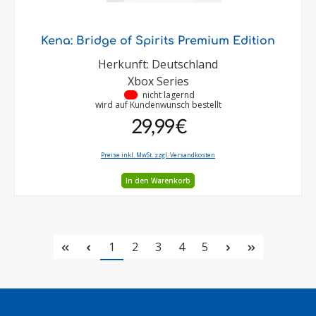
Kena: Bridge of Spirits Premium Edition
Herkunft: Deutschland
Xbox Series
•
nicht lagernd
wird auf Kundenwunsch bestellt
29,99 €
Preise inkl. MwSt. zzgl. Versandkosten
In den Warenkorb
Seite
Seite
Seite
Seite
Seite
1
2
3
4
5