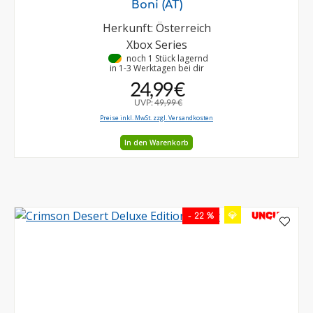
Boni (AT)
Herkunft: Österreich
Xbox Series
•
noch 1 Stück lagernd
in 1-3 Werktagen bei dir
24,99 €
UVP:
49,99 €
Preise inkl. MwSt. zzgl. Versandkosten
In den Warenkorb
💎
UNCUT
- 22 %