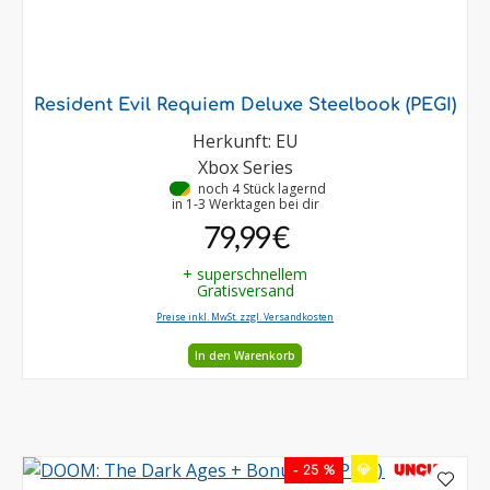
Resident Evil Requiem Deluxe Steelbook (PEGI)
Herkunft: EU
Xbox Series
•
noch 4 Stück lagernd
in 1-3 Werktagen bei dir
79,99 €
+ superschnellem
Gratisversand
Preise inkl. MwSt. zzgl. Versandkosten
In den Warenkorb
💎
UNCUT
- 25 %