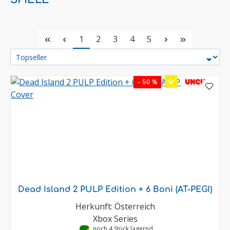
Seite
Seite
Seite
Seite
Seite
1
2
3
4
5
💎
UNCUT
- 50 %
Dead Island 2 PULP Edition + 6 Boni (AT-PEGI)
Herkunft: Österreich
Xbox Series
•
noch 4 Stück lagernd