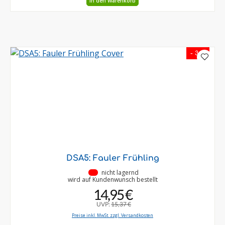
In den Warenkorb
- 3 %
DSA5: Fauler Frühling
•
nicht lagernd
wird auf Kundenwunsch bestellt
14,95 €
UVP:
15,37 €
Preise inkl. MwSt. zzgl. Versandkosten