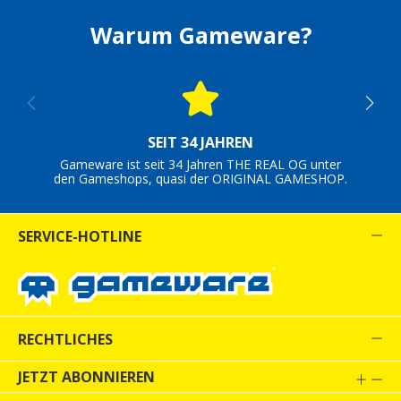
Warum Gameware?
SEIT 34 JAHREN
Gameware ist seit 34 Jahren THE REAL OG unter
den Gameshops, quasi der ORIGINAL GAMESHOP.
SERVICE-HOTLINE
RECHTLICHES
JETZT ABONNIEREN