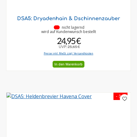
DSA5: Dryadenhain & Dschinnenzauber
•
nicht lagernd
wird auf Kundenwunsch bestellt
24,95 €
UVP:
25,65 €
Preise inkl. MwSt. zzgl. Versandkosten
In den Warenkorb
- 3 %