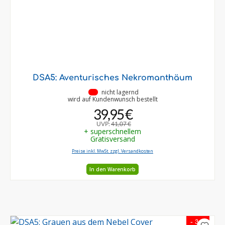
DSA5: Aventurisches Nekromanthäum
•
nicht lagernd
wird auf Kundenwunsch bestellt
39,95 €
UVP:
41,07 €
+ superschnellem
Gratisversand
Preise inkl. MwSt. zzgl. Versandkosten
In den Warenkorb
- 3 %