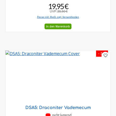
19,95 €
UVP:
20,50 €
Preise inkl. MwSt. zzgl. Versandkosten
In den Warenkorb
- 3 %
DSA5: Draconiter Vademecum
•
nicht lagernd