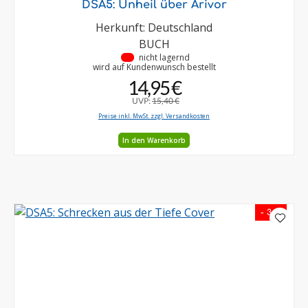
DSA5: Unheil über Arivor
Herkunft: Deutschland
BUCH
•
nicht lagernd
wird auf Kundenwunsch bestellt
14,95 €
UVP:
15,40 €
Preise inkl. MwSt. zzgl. Versandkosten
In den Warenkorb
- 3 %