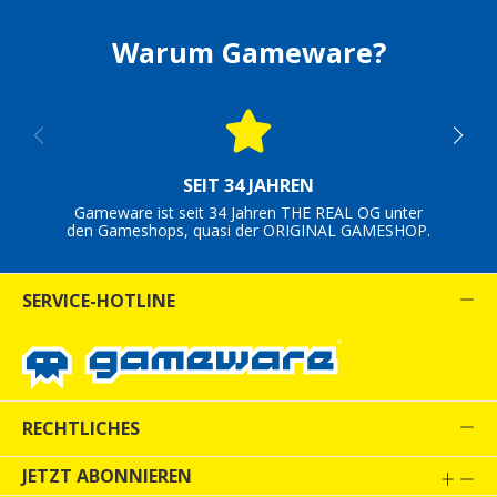
Warum Gameware?
SEIT 34 JAHREN
Gameware ist seit 34 Jahren THE REAL OG unter
den Gameshops, quasi der ORIGINAL GAMESHOP.
SERVICE-HOTLINE
RECHTLICHES
JETZT ABONNIEREN