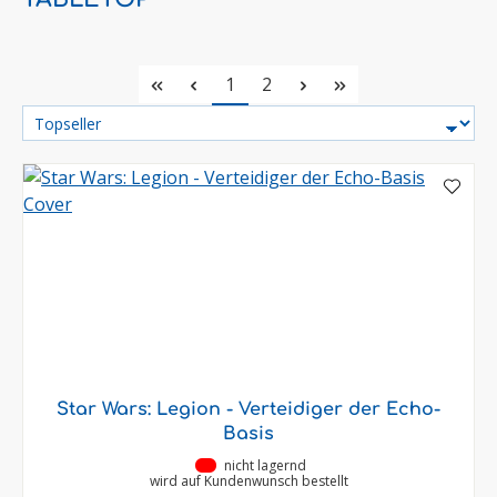
Seite
Seite
1
2
Star Wars: Legion - Verteidiger der Echo-
Basis
•
nicht lagernd
wird auf Kundenwunsch bestellt