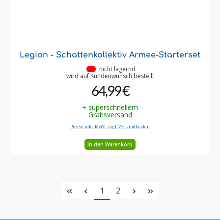
Legion - Schattenkollektiv Armee-Starterset
•
nicht lagernd
wird auf Kundenwunsch bestellt
64,99 €
+ superschnellem
Gratisversand
Preise inkl. MwSt. zzgl. Versandkosten
In den Warenkorb
Seite
Seite
1
2