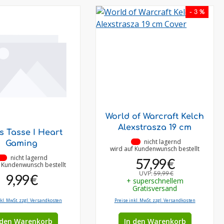
- 3 %
World of Warcraft Kelch
Alexstrasza 19 cm
is Tasse I Heart
•
nicht lagernd
Gaming
wird auf Kundenwunsch bestellt
•
nicht lagernd
57,99 €
f Kundenwunsch bestellt
UVP:
59,99 €
9,99 €
+ superschnellem
Gratisversand
nkl. MwSt. zzgl. Versandkosten
Preise inkl. MwSt. zzgl. Versandkosten
 den Warenkorb
In den Warenkorb