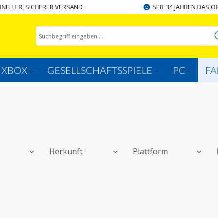
NELLER, SICHERER VERSAND
SEIT 34 JAHREN DAS O
XBOX
GESELLSCHAFTSSPIELE
PC
FA
Herkunft
Plattform