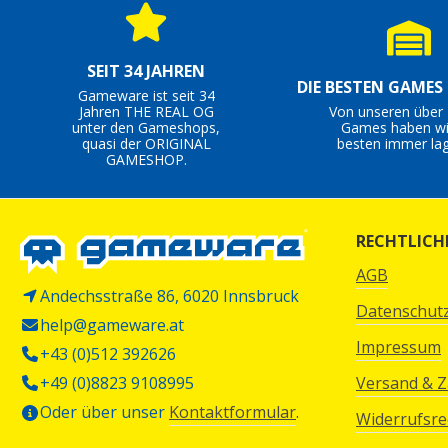
SEIT 34 JAHREN
DIE BESTEN GAMES
Gameware ist seit 34
Jahren THE REAL OG
Von unseren über 
unter den Gameshops,
Games haben wi
quasi der ORIGINAL
besten immer lag
GAMESHOP.
RECHTLICH
AGB
Andechsstraße 86, 6020 Innsbruck
Datenschut
help@gameware.at
Impressum
+43 (0)512 392626
+49 (0)8823 9108995
Versand & 
Oder über unser
Kontaktformular
.
Widerrufsre