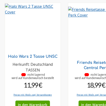
Halo Wars 2 Tasse UNSC
Friends Reise
Herkunft: Deutschland
Central Pe
TASSEN
•
nicht lagernd
•
nicht lager
wird auf Kundenwunsch bestellt
wird auf Kundenwunsch 
11,99 €
18,99 €
Preise inkl. MwSt. zzgl. Versandkosten
Preise inkl. MwSt. zzgl. Vers
In den Warenkorb
In den Warenk