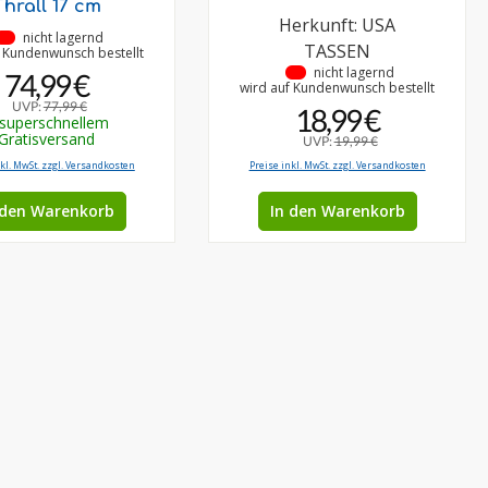
Thrall 17 cm
Herkunft: USA
•
nicht lagernd
TASSEN
f Kundenwunsch bestellt
•
nicht lagernd
74,99 €
wird auf Kundenwunsch bestellt
UVP:
77,99 €
18,99 €
 superschnellem
Gratisversand
UVP:
19,99 €
nkl. MwSt. zzgl. Versandkosten
Preise inkl. MwSt. zzgl. Versandkosten
 den Warenkorb
In den Warenkorb