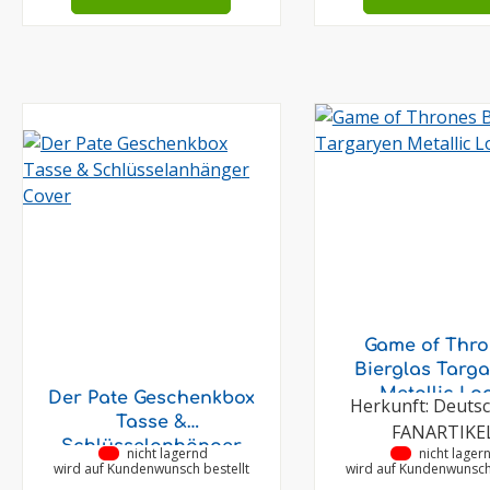
Game of Thr
Bierglas Targ
Metallic Lo
Der Pate Geschenkbox
Herkunft: Deuts
Tasse &
FANARTIKE
Schlüsselanhänger
•
nicht lagernd
•
nicht lager
wird auf Kundenwunsch bestellt
wird auf Kundenwunsch 