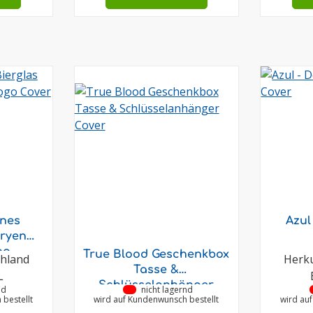
ones
Azul
aryen
go
True Blood Geschenkbox
chland
Herku
Tasse &
L
Schlüsselanhänger
nd
•
nicht lagernd
bestellt
wird auf Kundenwunsch bestellt
wird au