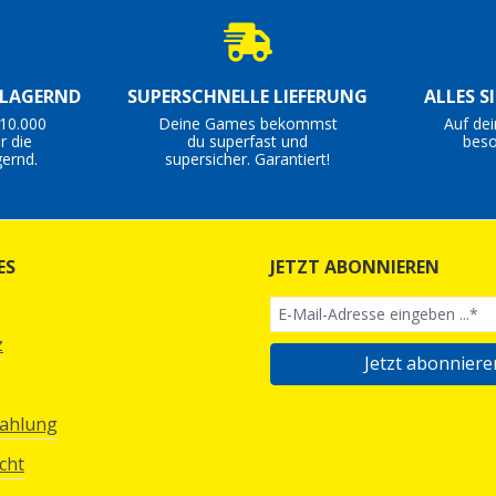
 LAGERND
SUPERSCHNELLE LIEFERUNG
ALLES S
10.000
Deine Games bekommst
Auf de
r die
du superfast und
beso
ernd.
supersicher. Garantiert!
ES
JETZT ABONNIEREN
z
Jetzt abonniere
Zahlung
cht