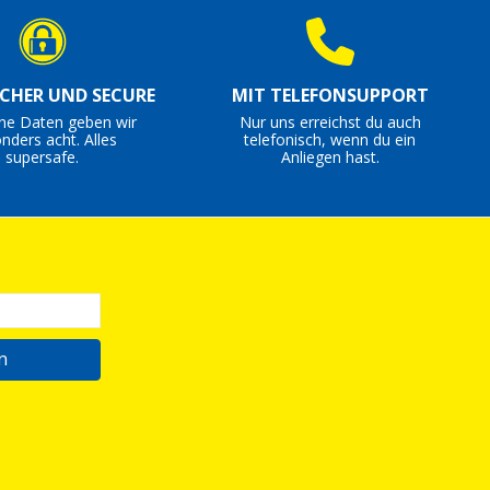
ICHER UND SECURE
MIT TELEFONSUPPORT
ine Daten geben wir
Nur uns erreichst du auch
nders acht. Alles
telefonisch, wenn du ein
supersafe.
Anliegen hast.
n