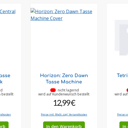
tasse
Horizon: Zero Dawn
Tetr
rk
Tasse Machine
nd
•
nicht lagernd
bestellt
wird auf Kundenwunsch bestellt
wird au
12,99 €
andkosten
Preise inkl. MwSt. zzgl. Versandkosten
Preise i
orb
In den Warenkorb
In