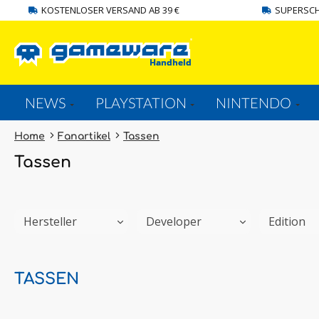
KOSTENLOSER VERSAND AB 39 €
SUPERSCH
springen
Zur Hauptnavigation springen
NEWS
PLAYSTATION
NINTENDO
Home
Fanartikel
Tassen
Tassen
Hersteller
Developer
Edition
TASSEN