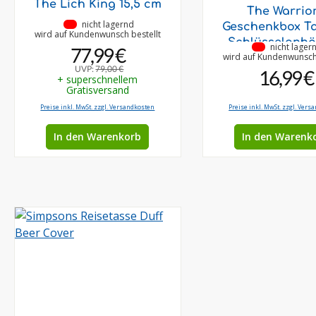
The Lich King 15,5 cm
The Warrio
•
nicht lagernd
Geschenkbox T
wird auf Kundenwunsch bestellt
Schlüsselanh
•
nicht lager
77,99 €
wird auf Kundenwunsch 
UVP:
79,00 €
16,99 €
+ superschnellem
Gratisversand
Preise inkl. MwSt. zzgl. Versandkosten
Preise inkl. MwSt. zzgl. Vers
In den Warenkorb
In den Warenk