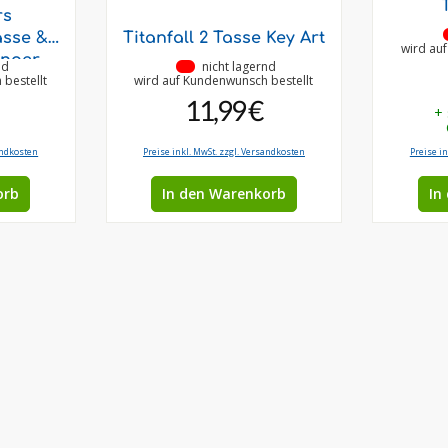
rs
asse &
Titanfall 2 Tasse Key Art
wird au
änger
nd
•
nicht lagernd
bestellt
wird auf Kundenwunsch bestellt
11,99 €
+
andkosten
Preise inkl. MwSt. zzgl. Versandkosten
Preise i
orb
In den Warenkorb
In