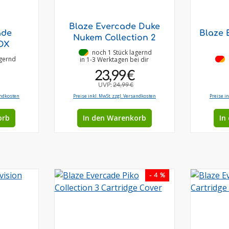
Blaze Evercade Duke
ade
Blaze 
Nukem Collection 2
DX
•
noch 1 Stück lagernd
agernd
•
in 1-3 Werktagen bei dir
23,99 €
UVP:
24,99 €
andkosten
Preise inkl. MwSt. zzgl. Versandkosten
Preise i
orb
In den Warenkorb
In
- 4 %