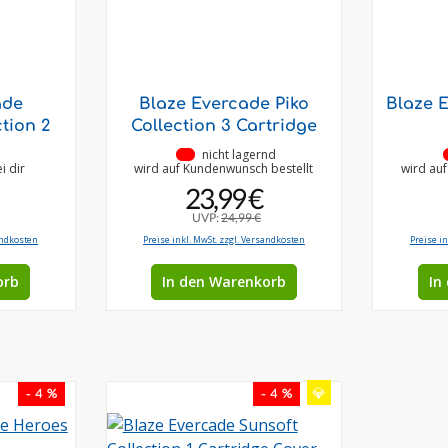
ade
Blaze Evercade Piko
Blaze E
ction 2
Collection 3 Cartridge
•
nicht lagernd
i dir
wird auf Kundenwunsch bestellt
wird au
23,99 €
UVP:
24,99 €
andkosten
Preise inkl. MwSt. zzgl. Versandkosten
Preise i
orb
In den Warenkorb
In
💎
- 4 %
- 4 %