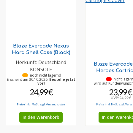
Blaze Evercade Nexus
Hard Shell Case (Black)
Herkunft: Deutschland
Blaze Evercade
KONSOLE
Heroes Cartri
•
noch nicht lagernd
•
nicht lager
Erscheint am 30.10.2026.
Bestelle jetzt
vor!
wird auf Kundenwunsch 
24,99 €
23,99 €
UVP:
24,99 €
Preise inkl. MwSt. zzgl. Versandkosten
Preise inkl. MwSt. zzgl. Vers
In den Warenkorb
In den Warenk