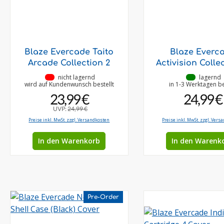
Blaze Evercade Taito
Blaze Everc
Arcade Collection 2
Activision Colle
•
nicht lagernd
•
lagernd
wird auf Kundenwunsch bestellt
in 1-3 Werktagen be
23,99 €
24,99 €
UVP:
24,99 €
Preise inkl. MwSt. zzgl. Versandkosten
Preise inkl. MwSt. zzgl. Vers
In den Warenkorb
In den Warenk
Pre-Order