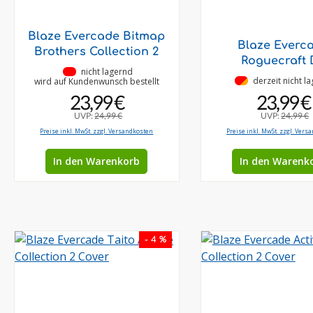
Blaze Evercade Bitmap
Blaze Everc
Brothers Collection 2
Roguecraft 
•
nicht lagernd
•
derzeit nicht l
wird auf Kundenwunsch bestellt
23,99 €
23,99 €
UVP:
24,99 €
UVP:
24,99 €
Preise inkl. MwSt. zzgl. Versandkosten
Preise inkl. MwSt. zzgl. Vers
In den Warenkorb
In den Warenk
- 4 %