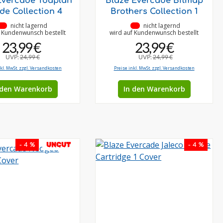
Evercade Toaplan
Blaze Evercade Bitmap
de Collection 4
Brothers Collection 1
•
nicht lagernd
•
nicht lagernd
f Kundenwunsch bestellt
wird auf Kundenwunsch bestellt
23,99 €
23,99 €
UVP:
24,99 €
UVP:
24,99 €
nkl. MwSt. zzgl. Versandkosten
Preise inkl. MwSt. zzgl. Versandkosten
 den Warenkorb
In den Warenkorb
UNCUT
- 4 %
- 4 %