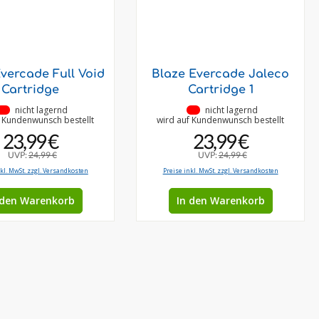
vercade Full Void
Blaze Evercade Jaleco
Cartridge
Cartridge 1
•
nicht lagernd
•
nicht lagernd
f Kundenwunsch bestellt
wird auf Kundenwunsch bestellt
23,99 €
23,99 €
UVP:
24,99 €
UVP:
24,99 €
nkl. MwSt. zzgl. Versandkosten
Preise inkl. MwSt. zzgl. Versandkosten
 den Warenkorb
In den Warenkorb