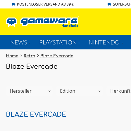
KOSTENLOSER VERSAND AB 39 €
SUPERSCH
springen
Zur Hauptnavigation springen
NEWS
PLAYSTATION
NINTENDO
Home
Retro
Blaze Evercade
Blaze Evercade
Hersteller
Edition
Herkunf
BLAZE EVERCADE