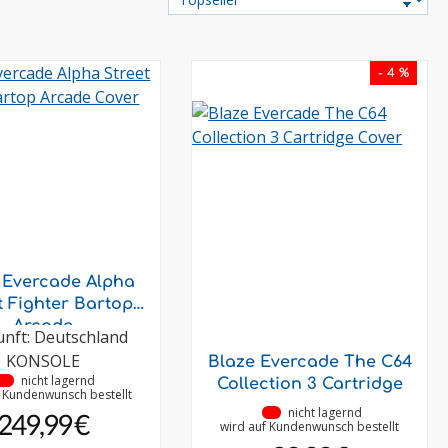
- 4 %
 Evercade Alpha
t Fighter Bartop
Arcade
nft: Deutschland
KONSOLE
Blaze Evercade The C64
•
nicht lagernd
Collection 3 Cartridge
f Kundenwunsch bestellt
•
nicht lagernd
249,99 €
wird auf Kundenwunsch bestellt