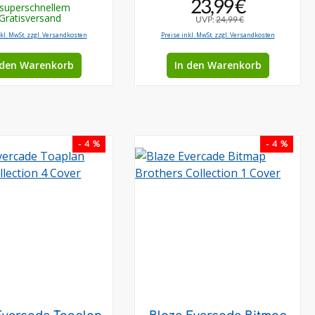
23,99 €
 superschnellem
Gratisversand
UVP:
24,99 €
nkl. MwSt. zzgl. Versandkosten
Preise inkl. MwSt. zzgl. Versandkosten
 den Warenkorb
In den Warenkorb
- 4 %
- 4 %