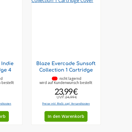
 Indie
Blaze Evercade Sunsoft
dge 4
Collection 1 Cartridge
nd
•
nicht lagernd
bestellt
wird auf Kundenwunsch bestellt
23,99 €
UVP:
24,99 €
andkosten
Preise inkl. MwSt. zzgl. Versandkosten
orb
In den Warenkorb