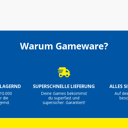
Warum Gameware?
 LAGERND
SUPERSCHNELLE LIEFERUNG
ALLES S
10.000
Deine Games bekommst
Auf de
r die
du superfast und
beso
ernd.
supersicher. Garantiert!