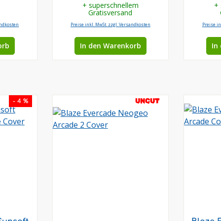
+ superschnellem
+
Gratisversand
andkosten
Preise inkl. MwSt. zzgl. Versandkosten
Preise i
orb
In den Warenkorb
In
UNCUT
- 4 %