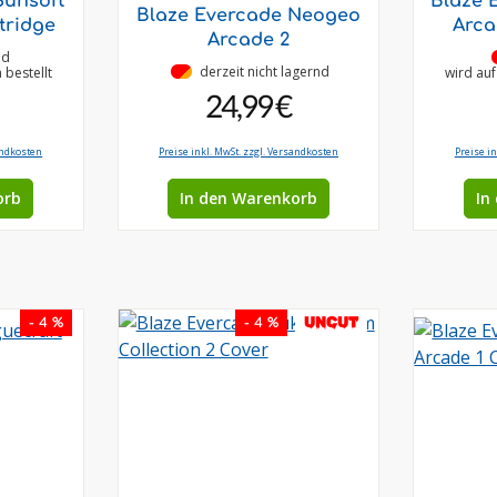
Sunsoft
Blaze 
Blaze Evercade Neogeo
tridge
Arca
Arcade 2
nd
•
derzeit nicht lagernd
bestellt
wird au
24,99 €
andkosten
Preise inkl. MwSt. zzgl. Versandkosten
Preise i
orb
In den Warenkorb
In
UNCUT
- 4 %
- 4 %