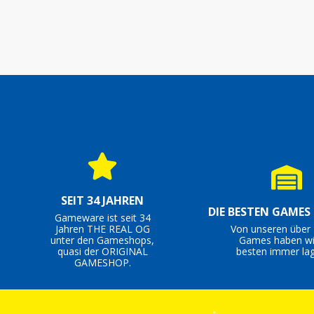
SEIT 34 JAHREN
DIE BESTEN GAMES
Gameware ist seit 34
Jahren THE REAL OG
Von unseren über 
unter den Gameshops,
Games haben wi
quasi der ORIGINAL
besten immer lag
GAMESHOP.