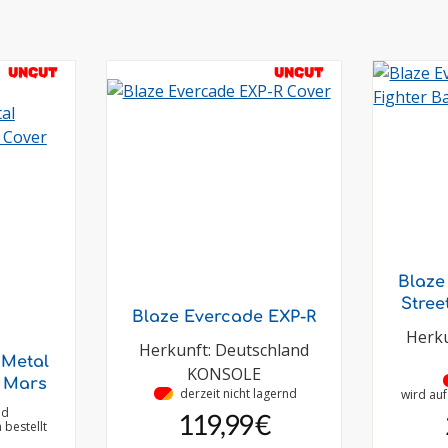
UNCUT
UNCUT
Blaze
Stree
Blaze Evercade EXP-R
Herku
Herkunft: Deutschland
 Metal
KONSOLE
 Mars
•
derzeit nicht lagernd
wird au
nd
119,99 €
bestellt