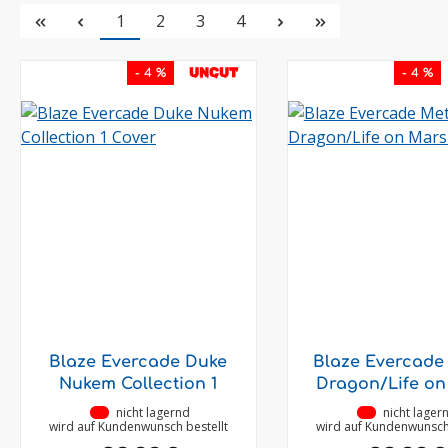
Seite
Seite
Seite
Seite
1
2
3
4
UNCUT
- 4 %
- 4 %
Blaze Evercade Duke
Blaze Evercade
Nukem Collection 1
Dragon/Life on
•
nicht lagernd
•
nicht lager
wird auf Kundenwunsch bestellt
wird auf Kundenwunsch 