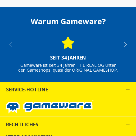
Warum Gameware?
SEIT 34 JAHREN
Gameware ist seit 34 Jahren THE REAL OG unter
den Gameshops, quasi der ORIGINAL GAMESHOP.
SERVICE-HOTLINE
RECHTLICHES