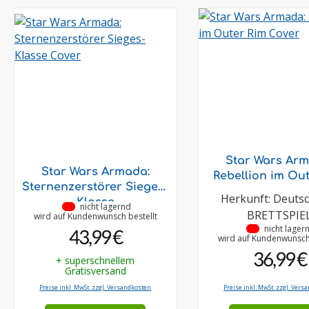
Star Wars Arm
Star Wars Armada:
Rebellion im Ou
Sternenzerstörer Sieges-
Herkunft: Deuts
Klasse
•
nicht lagernd
BRETTSPIE
wird auf Kundenwunsch bestellt
•
nicht lager
43,99 €
wird auf Kundenwunsch 
36,99 €
+ superschnellem
Gratisversand
Preise inkl. MwSt. zzgl. Versandkosten
Preise inkl. MwSt. zzgl. Vers