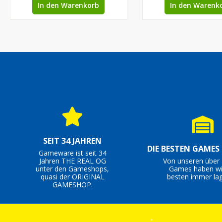
In den Warenkorb
In den Warenk
SEIT 34 JAHREN
DIE BESTEN GAMES
Gameware ist seit 34
Jahren THE REAL OG
Von unseren über 
unter den Gameshops,
Games haben wi
quasi der ORIGINAL
besten immer lag
GAMESHOP.