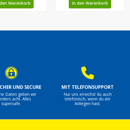
 den Warenkorb
In den Warenkorb
ICHER UND SECURE
MIT TELEFONSUPPORT
ine Daten geben wir
Nur uns erreichst du auch
nders acht. Alles
telefonisch, wenn du ein
supersafe.
Anliegen hast.