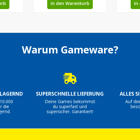
orb
In den Warenkorb
In
Warum Gameware?
 LAGERND
SUPERSCHNELLE LIEFERUNG
ALLES S
10.000
Deine Games bekommst
Auf de
r die
du superfast und
beso
ernd.
supersicher. Garantiert!