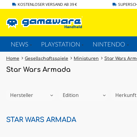
KOSTENLOSER VERSAND AB 39 €
SUPERSCH
springen
Zur Hauptnavigation springen
NEWS
PLAYSTATION
NINTENDO
Home
Gesellschaftsspiele
Miniaturen
Star Wars Ar
Star Wars Armada
Hersteller
Edition
Herkunf
STAR WARS ARMADA