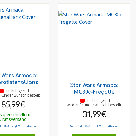
r Wars Armada:
ratistenallianz
Star Wars Armada:
•
nicht lagernd
MC30c-Fregatte
f Kundenwunsch bestellt
•
nicht lagernd
85,99 €
wird auf Kundenwunsch bestellt
31,99 €
 superschnellem
Gratisversand
nkl. MwSt. zzgl. Versandkosten
Preise inkl. MwSt. zzgl. Versandkosten