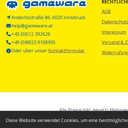
RECHTLICH
AGB
Andechsstraße 86, 6020 Innsbruck
Datenschut
help@gameware.at
Impressum
+43 (0)512 392626
+49 (0)8823 9108995
Versand & 
Oder über unser
Kontaktformular
.
Widerrufsre
Alle Preise inkl. gesetzl. Mehrwe
Diese Website verwendet Cookies, um eine bestmögliche