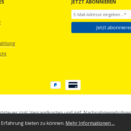
ES
JETZT ABONNIEREN
z
Jetzt abonniere
Zahlung
cht
rtsteuer zzgl.
Versandkosten
und ggf. Nachnahmegebühren,
 Erfahrung bieten zu können.
Mehr Informationen ...
2026
Gameware KG | Der Original Uncut Gameshop