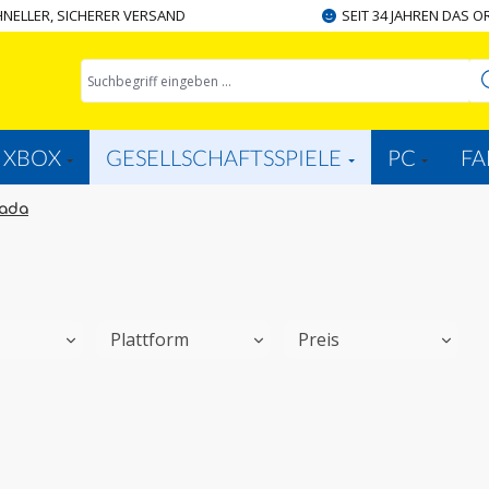
NELLER, SICHERER VERSAND
SEIT 34 JAHREN DAS O
XBOX
GESELLSCHAFTSSPIELE
PC
FA
mada
t
Plattform
Preis