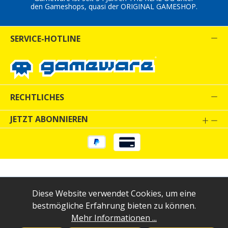
den Gameshops, quasi der ORIGINAL GAMESHOP.
SERVICE-HOTLINE
RECHTLICHES
JETZT ABONNIEREN
Alle Preise inkl. gesetzl. Mehrwertsteuer zzgl.
Diese Website verwendet Cookies, um eine
Versandkosten
und ggf. Nachnahmegebühren, wenn
bestmögliche Erfahrung bieten zu können.
nicht anders angegeben.
Mehr Informationen ...