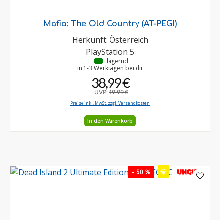
Mafia: The Old Country (AT-PEGI)
Herkunft: Österreich
PlayStation 5
•
lagernd
in 1-3 Werktagen bei dir
38,99 €
UVP:
49,99 €
Preise inkl. MwSt. zzgl. Versandkosten
In den Warenkorb
💎
UNCUT
- 50 %