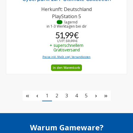
Herkunft: Deutschland
PlayStation 5
•
lagernd
in 1-3 Werktagen bei dir
51,99 €
UVP:
59,99 €
+ superschnellem
Gratisversand
Preise inkl. MwSt. zzgl. Versandkosten
In den Warenkorb
Seite
Seite
Seite
Seite
Seite
1
2
3
4
5
Warum Gameware?