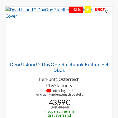
💎
UNCUT
- 12 %
Dead Island 2 DayOne Steelbook Edition + 4
DLCs
Herkunft: Österreich
PlayStation 5
•
nicht lagernd
wird auf Kundenwunsch bestellt
43,99 €
UVP:
49,99 €
+ superschnellem
Gratisversand