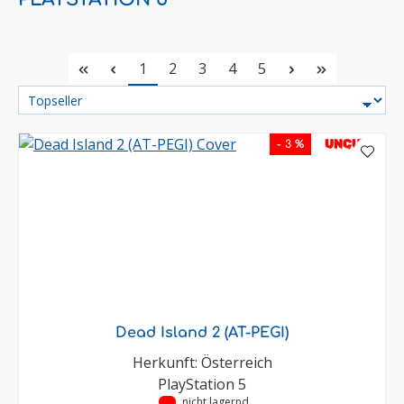
Seite
Seite
Seite
Seite
Seite
1
2
3
4
5
UNCUT
- 3 %
Dead Island 2 (AT-PEGI)
Herkunft: Österreich
PlayStation 5
•
nicht lagernd