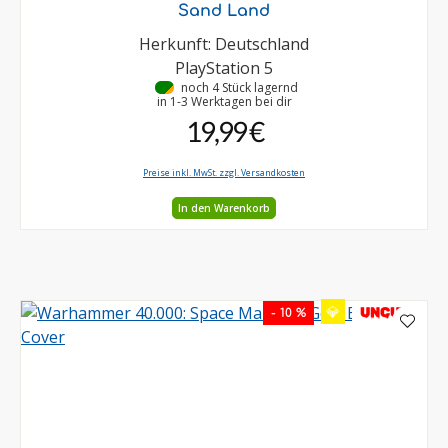
Sand Land
Herkunft: Deutschland
PlayStation 5
•
noch 4 Stück lagernd
in 1-3 Werktagen bei dir
19,99 €
Preise inkl. MwSt. zzgl. Versandkosten
In den Warenkorb
💎
UNCUT
- 10 %