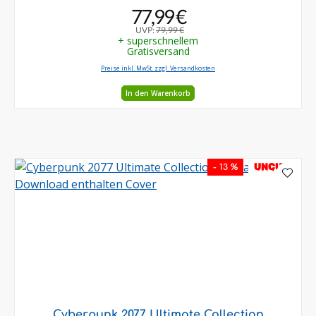
77,99 €
UVP:
79,99 €
+ superschnellem
Gratisversand
Preise inkl. MwSt. zzgl. Versandkosten
In den Warenkorb
UNCUT
- 13 %
Cyberpunk 2077 Ultimate Collection