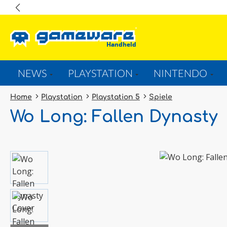
springen
Zur Hauptnavigation springen
NEWS
PLAYSTATION
NINTENDO
Home
Playstation
Playstation 5
Spiele
Wo Long: Fallen Dynasty
Bildergalerie überspringen