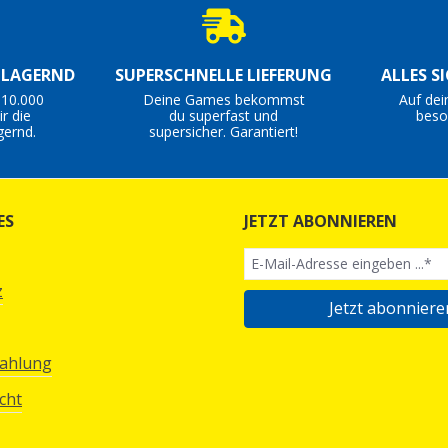
S LAGERND
SUPERSCHNELLE LIEFERUNG
ALLES S
 10.000
Deine Games bekommst
Auf dei
r die
du superfast und
beso
gernd.
supersicher. Garantiert!
ES
JETZT ABONNIEREN
z
Jetzt abonniere
Zahlung
cht