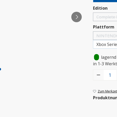
aus
Edition
Complete 
(Di
a
Plattform
NINTENDO
Xbox Seri
•
lagernd
in 1-3 Werkt
Produkt Anzah
Zum Merkzett
Produktnu