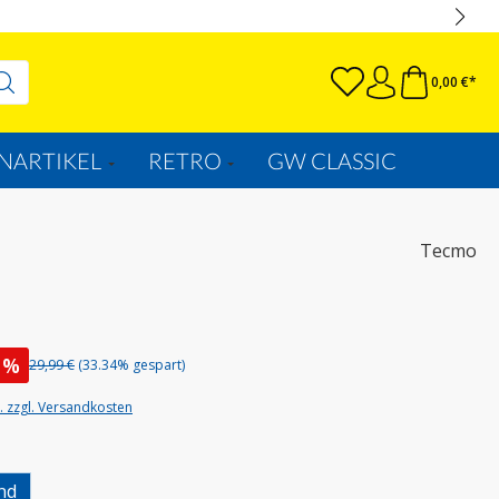
0,00 €*
NARTIKEL
RETRO
GW CLASSIC
Tecmo
%
29,99 €
(33.34% gespart)
t. zzgl. Versandkosten
uswählen
nd