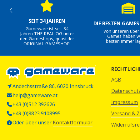
SEIT 34 JAHREN
DIE BESTEN GAME
Gameware ist seit 34
Von unseren über
Jahren THE REAL OG unter
Games haben wi
den Gameshops, quasi der
besten immer la
ORIGINAL GAMESHOP.
RECHTLICH
AGB
Andechsstraße 86, 6020 Innsbruck
Datenschut
help@gameware.at
Impressum
+43 (0)512 392626
+49 (0)8823 9108995
Versand & 
Oder über unser
Kontaktformular
.
Widerrufsre