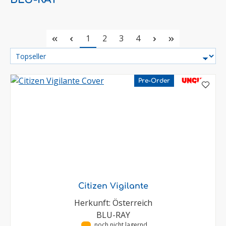
Seite
Seite
Seite
Seite
1
2
3
4
UNCUT
Pre-Order
Citizen Vigilante
Herkunft: Österreich
BLU-RAY
•
noch nicht lagernd