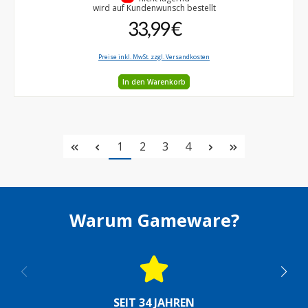
wird auf Kundenwunsch bestellt
33,99 €
Preise inkl. MwSt. zzgl. Versandkosten
In den Warenkorb
Seite
Seite
Seite
Seite
1
2
3
4
Warum Gameware?
SEIT 34 JAHREN