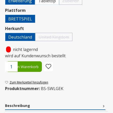
Erweiterung
Tabletop
Zubehör
(Diese Option ist zurzeit nicht
auswählen
Plattform
BRETTSPIEL
auswählen
Herkunft
Deutschland
United Kingdom
(Diese Option ist zurzeit nicht verfügbar.)
•
nicht lagernd
wird auf Kundenwunsch bestellt
Produkt Anzahl: Gib den gewünschten Wert ein oder benutze die S
In den Warenkorb
Zum Merkzettel hinzufügen
Produktnummer:
BS-SWLGEK
Beschreibung