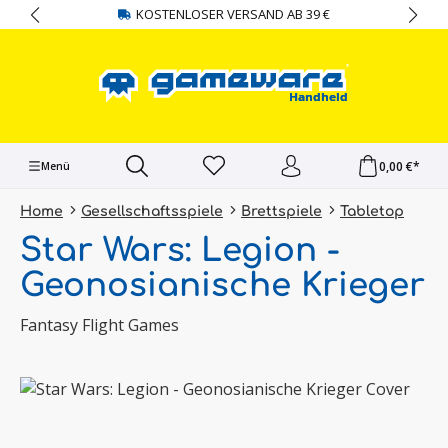
KOSTENLOSER VERSAND AB 39 €
alt springen
0,00 €*
Menü
Home
Gesellschaftsspiele
Brettspiele
Tabletop
Star Wars: Legion -
Geonosianische Krieger
Fantasy Flight Games
Bildergalerie überspringen