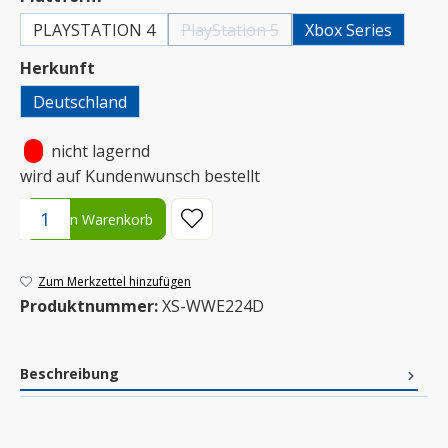
PLAYSTATION 4
PlayStation 5
Xbox Series
(Diese Option ist zurzeit nicht verfügba
auswählen
Herkunft
Deutschland
•
nicht lagernd
wird auf Kundenwunsch bestellt
Produkt Anzahl: Gib den gewünschten Wert ein oder benutze die S
In den Warenkorb
Zum Merkzettel hinzufügen
Produktnummer:
XS-WWE224D
Beschreibung