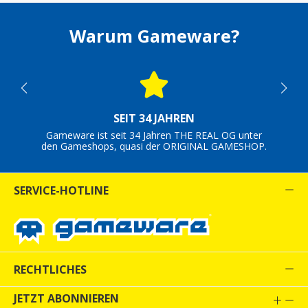
Warum Gameware?
SEIT 34 JAHREN
Gameware ist seit 34 Jahren THE REAL OG unter
den Gameshops, quasi der ORIGINAL GAMESHOP.
SERVICE-HOTLINE
RECHTLICHES
JETZT ABONNIEREN