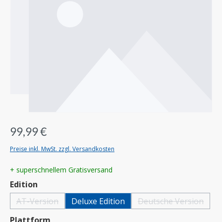
99,99 €
Preise inkl. MwSt. zzgl. Versandkosten
+ superschnellem Gratisversand
auswählen
Edition
AT-Version
Deluxe Edition
Deutsche Version
(Diese Option ist zurzeit nicht verfügbar.)
(Diese Option ist z
auswählen
Plattform