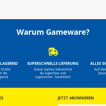
Warum Gameware?
S LAGERND
SUPERSCHNELLE LIEFERUNG
ALLES S
 10.000
Deine Games bekommst
Auf dei
r die
du superfast und
beso
gernd.
supersicher. Garantiert!
ES
JETZT ABONNIEREN