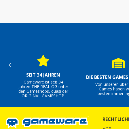
SEIT 34 JAHREN
DIE BESTEN GAME
Gameware ist seit 34
Von unseren über
Jahren THE REAL OG unter
Games haben wi
den Gameshops, quasi der
besten immer la
ORIGINAL GAMESHOP.
RECHTLICH