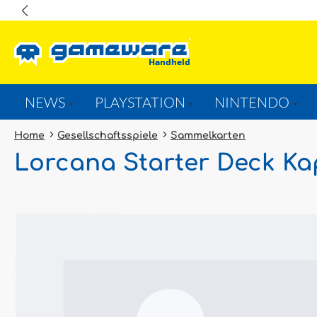
springen
Zur Hauptnavigation springen
NEWS
PLAYSTATION
NINTENDO
Home
Gesellschaftsspiele
Sammelkarten
Lorcana Starter Deck Kap
Bildergalerie überspringen