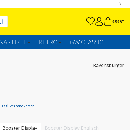
0,00 €*
NARTIKEL
RETRO
GW CLASSIC
Ravensburger
t. zzgl. Versandkosten
wählen
Booster Display
Booster Display Englisch
(Diese Option ist zurzeit nicht verfü