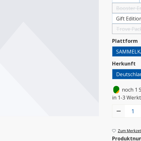
Booster E
(Di
Gift Editio
Trove Pack
(
a
Plattform
SAMMELK
a
Herkunft
Deutschla
•
noch 1 
in 1-3 Werkt
Produkt Anzah
Zum Merkzett
Produktnu