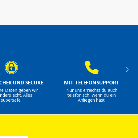
ICHER UND SECURE
MIT TELEFONSUPPORT
ne Daten geben wir
Nur uns erreichst du auch
nders acht. Alles
telefonisch, wenn du ein
supersafe.
Anliegen hast.