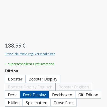
138,99 €
Preise inkl. MwSt. zzgl. Versandkosten
+ superschnellem Gratisversand
auswählen
Edition
Booster
Booster Display
Booster Display Englisch
Booster Englisch
(Diese Option ist zurzeit nicht verfügbar.)
(Diese Option ist zurzeit 
Deck
Deck Display
Deckboxen
Gift Edition
Hüllen
Spielmatten
Trove Pack