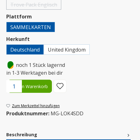
Trove Pack Englisch
(Diese Option ist zurzeit nicht verfügbar.)
auswählen
Plattform
SAMMELKARTEN
auswählen
Herkunft
Deutschland
United Kingdom
•
noch 1 Stück lagernd
in 1-3 Werktagen bei dir
Produkt Anzahl: Gib den gewünschten Wert ein oder benutze die S
In den Warenkorb
Zum Merkzettel hinzufügen
Produktnummer:
MG-LOK4SDD
Beschreibung