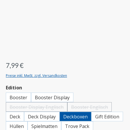
7,99 €
Preise inkl. MwSt. zzgl. Versandkosten
auswählen
Edition
Booster
Booster Display
Booster Display Englisch
Booster Englisch
(Diese Option ist zurzeit nicht verfügbar.)
(Diese Option ist zurzeit 
Deck
Deck Display
Deckboxen
Gift Edition
Hüllen
Spielmatten
Trove Pack