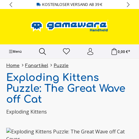
KOSTENLOSER VERSAND AB 39 €
alt springen
0,00 €*
Menü
Home
Fanartikel
Puzzle
Exploding Kittens
Puzzle: The Great Wave
off Cat
Exploding Kittens
Bildergalerie überspringen