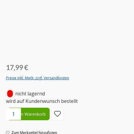
17,99 €
Preise inkl. MwSt. zzgl. Versandkosten
•
nicht lagernd
wird auf Kundenwunsch bestellt
Produkt Anzahl: Gib den gewünschten Wert ein oder benutze die S
In den Warenkorb
Zum Merkzettel hinzufügen