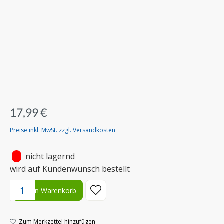
17,99 €
Preise inkl. MwSt. zzgl. Versandkosten
•
nicht lagernd
wird auf Kundenwunsch bestellt
Produkt Anzahl: Gib den gewünschten Wert ein oder benutze die S
In den Warenkorb
Zum Merkzettel hinzufügen