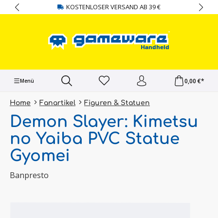
KOSTENLOSER VERSAND AB 39 €
alt springen
0,00 €*
Menü
Home
Fanartikel
Figuren & Statuen
Demon Slayer: Kimetsu
no Yaiba PVC Statue
Gyomei
Banpresto
Bildergalerie überspringen