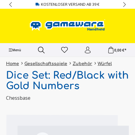
KOSTENLOSER VERSAND AB 39 €
alt springen
0,00 €*
Menü
Home
Gesellschaftsspiele
Zubehör
Würfel
Dice Set: Red/Black with
Gold Numbers
Chessbase
Bildergalerie überspringen