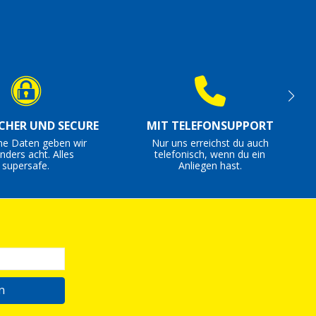
ICHER UND SECURE
MIT TELEFONSUPPORT
ne Daten geben wir
Nur uns erreichst du auch
nders acht. Alles
telefonisch, wenn du ein
supersafe.
Anliegen hast.
n