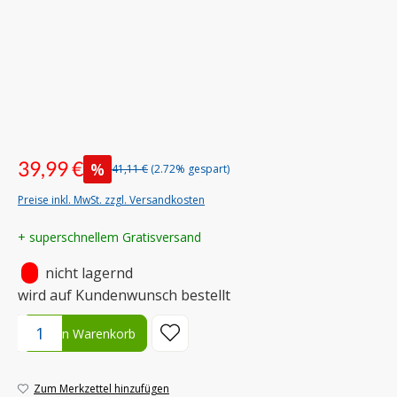
39,99 €
%
41,11 €
(2.72% gespart)
Preise inkl. MwSt. zzgl. Versandkosten
+ superschnellem Gratisversand
•
nicht lagernd
wird auf Kundenwunsch bestellt
Produkt Anzahl: Gib den gewünschten Wert ein oder benutze die S
In den Warenkorb
Zum Merkzettel hinzufügen