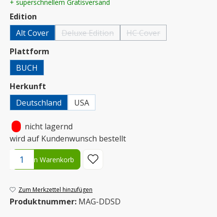
+ superschnellem Gratisversand
auswählen
Edition
Alt Cover
Deluxe Edition
HC Cover
(Diese Option ist zurzeit nicht verfügbar.)
(Diese Option ist zurzeit ni
auswählen
Plattform
BUCH
auswählen
Herkunft
Deutschland
USA
•
nicht lagernd
wird auf Kundenwunsch bestellt
Produkt Anzahl: Gib den gewünschten Wert ein oder benutze die S
In den Warenkorb
Zum Merkzettel hinzufügen
Produktnummer:
MAG-DDSD