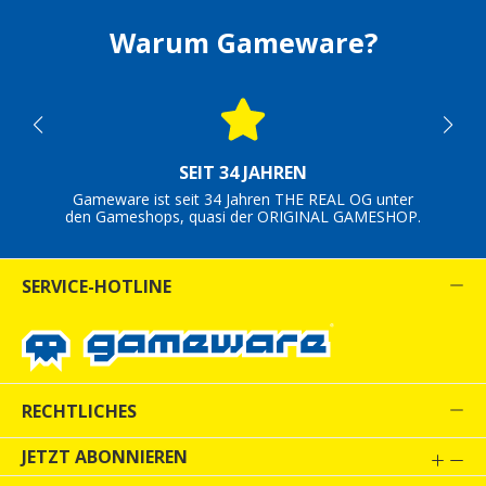
Warum Gameware?
SEIT 34 JAHREN
Gameware ist seit 34 Jahren THE REAL OG unter
den Gameshops, quasi der ORIGINAL GAMESHOP.
SERVICE-HOTLINE
RECHTLICHES
JETZT ABONNIEREN