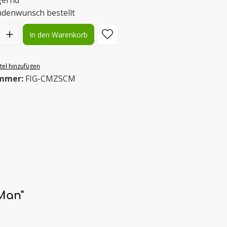
gernd
ndenwunsch bestellt
l: Gib den gewünschten Wert ein oder benutze die Schaltflächen
In den Warenkorb
el hinzufügen
mmer:
FIG-CMZSCM
Man"