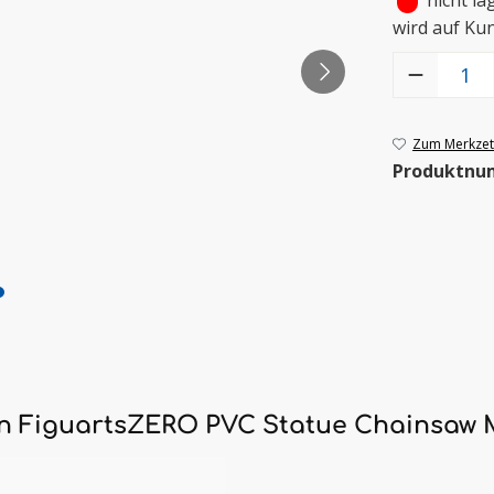
•
nicht la
wird auf Ku
Produkt Anzah
Zum Merkzett
Produktnu
n FiguartsZERO PVC Statue Chainsaw 