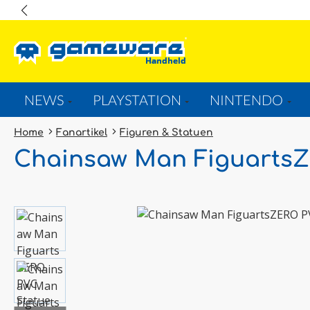
springen
Zur Hauptnavigation springen
NEWS
PLAYSTATION
NINTENDO
Home
Fanartikel
Figuren & Statuen
Chainsaw Man Figuarts
Bildergalerie überspringen