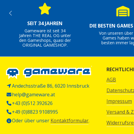
SEIT 34 JAHREN
DIE BESTEN GAME
Gameware ist seit 34
Von unseren über
Jahren THE REAL OG unter
Games haben wi
den Gameshops, quasi der
besten immer la
ORIGINAL GAMESHOP.
RECHTLICH
AGB
Andechsstraße 86, 6020 Innsbruck
Datenschut
help@gameware.at
Impressum
+43 (0)512 392626
+49 (0)8823 9108995
Versand & 
Oder über unser
Kontaktformular
.
Widerrufsre