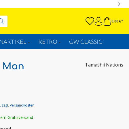
0,00 €*
NARTIKEL
RETRO
GW CLASSIC
w Man
Tamashii Nations
t. zzgl. Versandkosten
lem Gratisversand