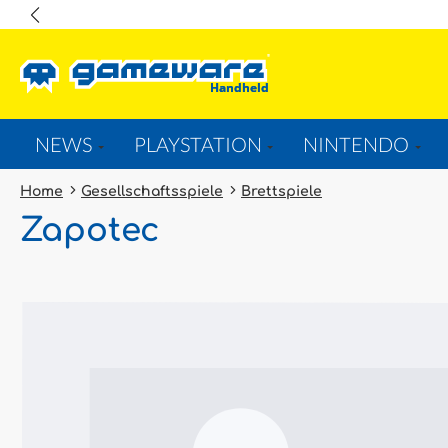
springen
Zur Hauptnavigation springen
NEWS
PLAYSTATION
NINTENDO
Home
Gesellschaftsspiele
Brettspiele
Zapotec
Bildergalerie überspringen