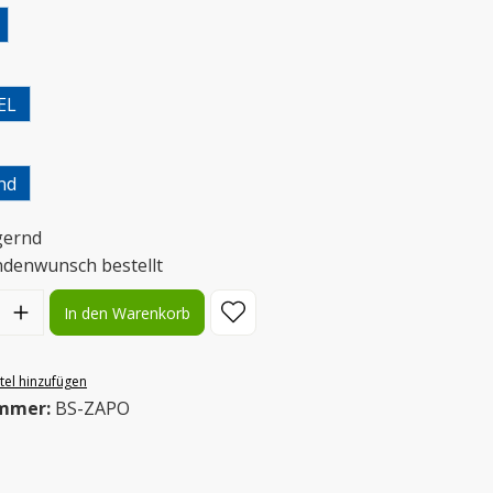
uswählen
EL
uswählen
nd
gernd
ndenwunsch bestellt
l: Gib den gewünschten Wert ein oder benutze die Schaltflächen
In den Warenkorb
el hinzufügen
mmer:
BS-ZAPO