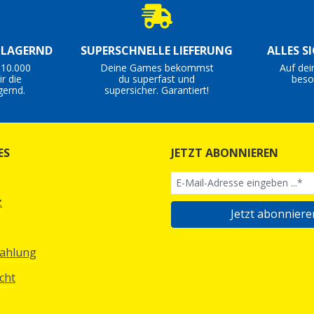
S LAGERND
SUPERSCHNELLE LIEFERUNG
ALLES S
 10.000
Deine Games bekommst
Auf dei
r die
du superfast und
beso
gernd.
supersicher. Garantiert!
ES
JETZT ABONNIEREN
z
Jetzt abonniere
Zahlung
cht