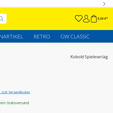
0,00 €*
NARTIKEL
RETRO
GW CLASSIC
Kobold Spieleverlag
t. zzgl. Versandkosten
lem Gratisversand
wählen