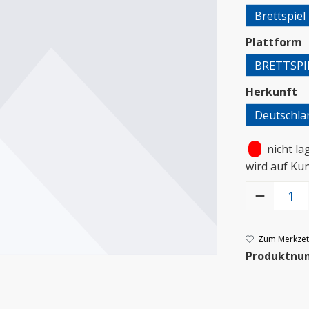
Brettspiel
a
Plattform
BRETTSPI
a
Herkunft
Deutschla
•
nicht la
wird auf Ku
Produkt Anzah
Zum Merkzett
Produktnu