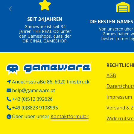
SEIT 34 JAHREN
DIE BESTEN GAME
Gameware ist seit 34
Von unseren über
Jahren THE REAL OG unter
Games haben wi
den Gameshops, quasi der
besten immer la
ORIGINAL GAMESHOP.
RECHTLICH
AGB
Andechsstraße 86, 6020 Innsbruck
Datenschut
help@gameware.at
Impressum
+43 (0)512 392626
+49 (0)8823 9108995
Versand & 
Oder über unser
Kontaktformular
.
Widerrufsre