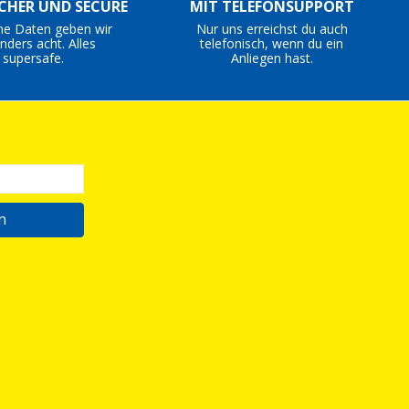
ICHER UND SECURE
MIT TELEFONSUPPORT
ne Daten geben wir
Nur uns erreichst du auch
nders acht. Alles
telefonisch, wenn du ein
supersafe.
Anliegen hast.
n