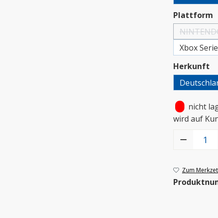
a
Plattform
NINTEND
Xbox Seri
a
Herkunft
Deutschla
•
nicht la
wird auf Ku
Produkt Anzah
Zum Merkzett
Produktnu