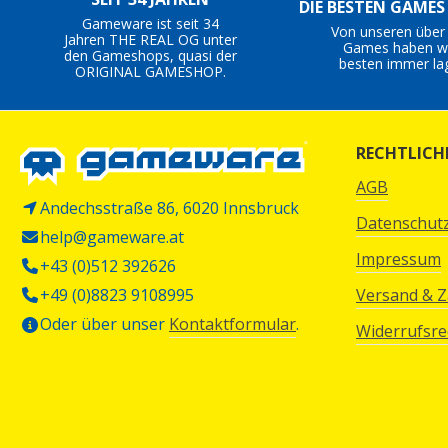
DIE BESTEN GAME
Gameware ist seit 34
Von unseren über
Jahren THE REAL OG unter
Games haben wi
den Gameshops, quasi der
besten immer la
ORIGINAL GAMESHOP.
RECHTLICH
AGB
Andechsstraße 86, 6020 Innsbruck
Datenschut
help@gameware.at
Impressum
+43 (0)512 392626
+49 (0)8823 9108995
Versand & 
Oder über unser
Kontaktformular
.
Widerrufsre