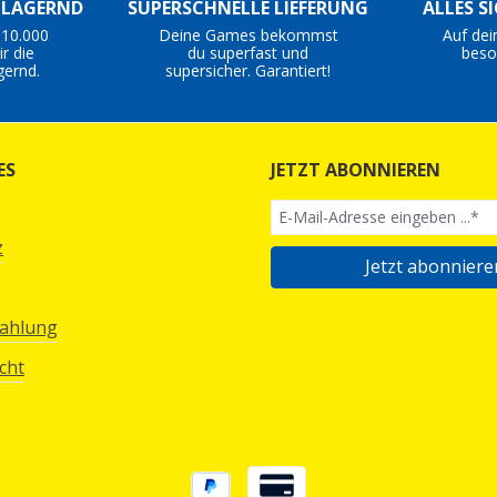
S LAGERND
SUPERSCHNELLE LIEFERUNG
ALLES S
 10.000
Deine Games bekommst
Auf dei
r die
du superfast und
beso
gernd.
supersicher. Garantiert!
ES
JETZT ABONNIEREN
z
Jetzt abonniere
Zahlung
cht