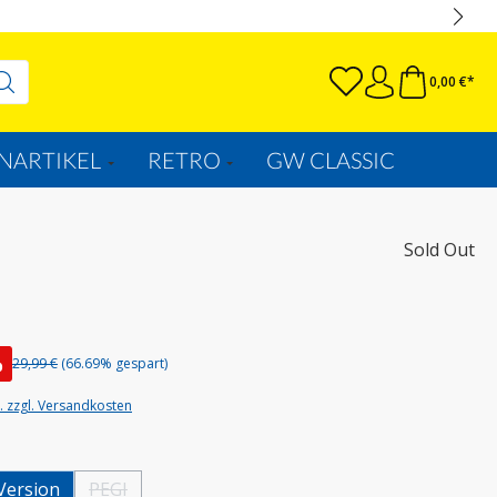
0,00 €*
NARTIKEL
RETRO
GW CLASSIC
Sold Out
%
29,99 €
(66.69% gespart)
t. zzgl. Versandkosten
wählen
Version
PEGI
(Diese Option ist zurzeit nicht verfügbar.)