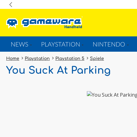
springen
Zur Hauptnavigation springen
NEWS
PLAYSTATION
NINTENDO
Home
Playstation
Playstation 5
Spiele
You Suck At Parking
Bildergalerie überspringen