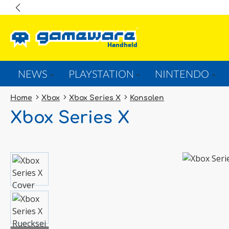
springen
Zur Hauptnavigation springen
NEWS
PLAYSTATION
NINTENDO
Home
Xbox
Xbox Series X
Konsolen
Xbox Series X
Bildergalerie überspringen