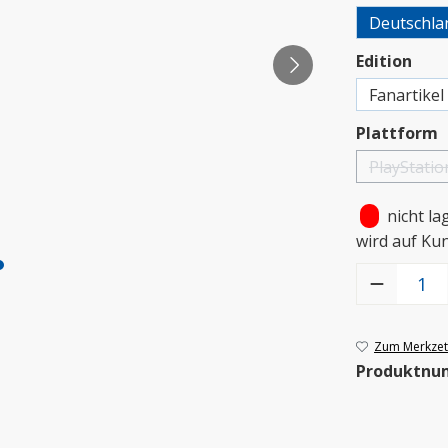
Deutschla
aus
Edition
Fanartikel
a
Plattform
PlayStatio
(Dies
•
nicht la
wird auf Ku
Produkt Anzah
Zum Merkzett
Produktnu