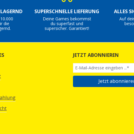
S LAGERND
SUPERSCHNELLE LIEFERUNG
ALLES S
 10.000
Deine Games bekommst
Auf dei
r die
du superfast und
beso
gernd.
supersicher. Garantiert!
ES
JETZT ABONNIEREN
z
Jetzt abonniere
Zahlung
cht