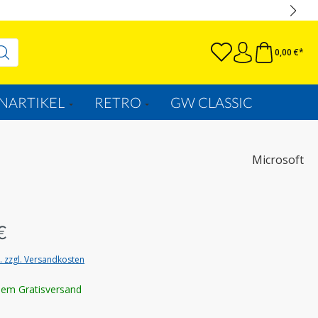
0,00 €*
NARTIKEL
RETRO
GW CLASSIC
Microsoft
€
t. zzgl. Versandkosten
lem Gratisversand
uswählen