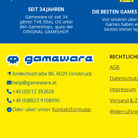
SEIT 34 JAHREN
DIE BESTEN GAME
Gameware ist seit 34
Von unseren über
Jahren THE REAL OG unter
Games haben wi
den Gameshops, quasi der
besten immer la
ORIGINAL GAMESHOP.
RECHTLICH
AGB
Andechsstraße 86, 6020 Innsbruck
Datenschut
help@gameware.at
Impressum
+43 (0)512 392626
+49 (0)8823 9108995
Versand & 
Oder über unser
Kontaktformular
.
Widerrufsre