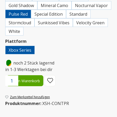
Gold Shadow
Mineral Camo
Nocturnal Vapor
Pulse Red
Special Edition
Standard
Stormcloud
Sunkissed Vibes
Velocity Green
White
auswählen
Plattform
Xbox Series
•
noch 2 Stück lagernd
in 1-3 Werktagen bei dir
Produkt Anzahl: Gib den gewünschten Wert ein oder benutze die S
In den Warenkorb
Zum Merkzettel hinzufügen
Produktnummer:
XSH-CONTPR