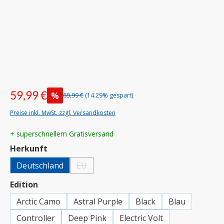
59,99 €
%
69,99 €
(14.29% gespart)
Preise inkl. MwSt. zzgl. Versandkosten
+ superschnellem Gratisversand
auswählen
Herkunft
Deutschland
EU
(Diese Option ist zurzeit nicht verfügbar.)
auswählen
Edition
Arctic Camo
Astral Purple
Black
Blau
Controller
Deep Pink
Electric Volt