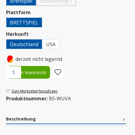
Brettspiel
Erweiterung 1
(Diese Option ist zurzeit nicht verfügbar.)
auswählen
Plattform
BRETTSPIEL
auswählen
Herkunft
Deutschland
USA
•
derzeit nicht lagernd
Produkt Anzahl: Gib den gewünschten Wert ein oder benutze die S
In den Warenkorb
Zum Merkzettel hinzufügen
Produktnummer:
BS-WUVA
Beschreibung