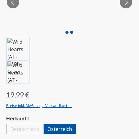
19,99 €
Preise inkl. MwSt. zzgl. Versandkosten
auswählen
Herkunft
Deutschland
Österreich
(Diese Option ist zurzeit nicht verfügbar.)