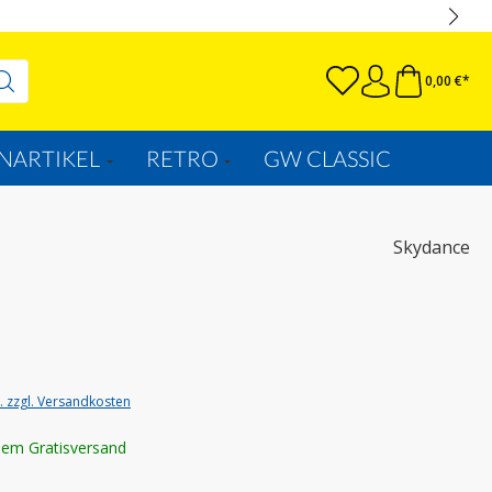
0,00 €*
NARTIKEL
RETRO
GW CLASSIC
Skydance
t. zzgl. Versandkosten
lem Gratisversand
wählen