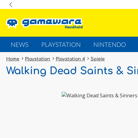
springen
Zur Hauptnavigation springen
NEWS
PLAYSTATION
NINTENDO
Home
Playstation
Playstation 4
Spiele
Walking Dead Saints & Si
Bildergalerie überspringen