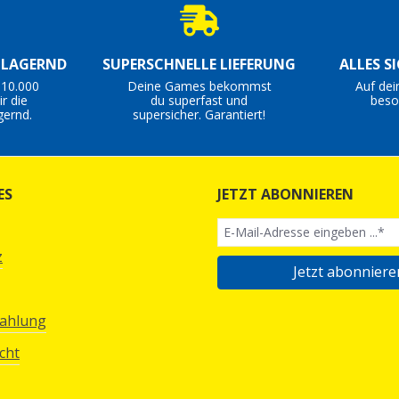
S LAGERND
SUPERSCHNELLE LIEFERUNG
ALLES S
 10.000
Deine Games bekommst
Auf dei
r die
du superfast und
beso
gernd.
supersicher. Garantiert!
ES
JETZT ABONNIEREN
z
Jetzt abonniere
Zahlung
cht