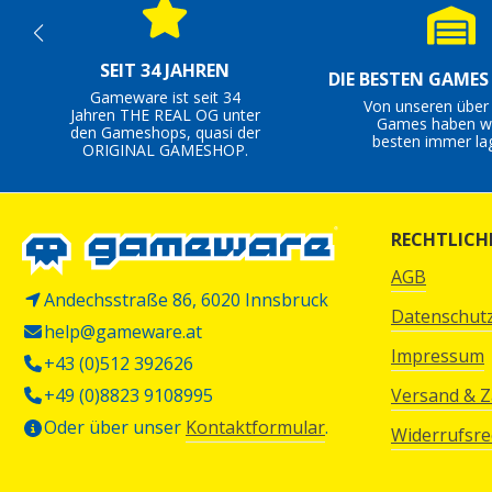
SEIT 34 JAHREN
DIE BESTEN GAME
Gameware ist seit 34
Von unseren über
Jahren THE REAL OG unter
Games haben wi
den Gameshops, quasi der
besten immer la
ORIGINAL GAMESHOP.
RECHTLICH
AGB
Andechsstraße 86, 6020 Innsbruck
Datenschut
help@gameware.at
Impressum
+43 (0)512 392626
+49 (0)8823 9108995
Versand & 
Oder über unser
Kontaktformular
.
Widerrufsre