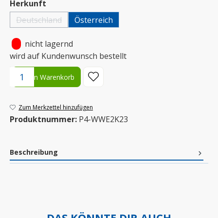
auswählen
Herkunft
Deutschland
Österreich
(Diese Option ist zurzeit nicht verfügbar.)
•
nicht lagernd
wird auf Kundenwunsch bestellt
Produkt Anzahl: Gib den gewünschten Wert ein oder benutze die S
In den Warenkorb
Zum Merkzettel hinzufügen
Produktnummer:
P4-WWE2K23
Beschreibung
DAS KÖNNTE DIR AUCH