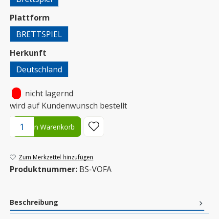
auswählen
Plattform
BRETTSPIEL
auswählen
Herkunft
Deutschland
•
nicht lagernd
wird auf Kundenwunsch bestellt
Produkt Anzahl: Gib den gewünschten Wert ein oder benutze die S
In den Warenkorb
Zum Merkzettel hinzufügen
Produktnummer:
BS-VOFA
Beschreibung