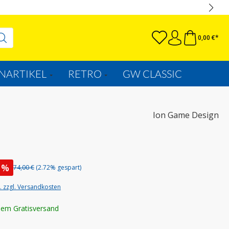
0,00 €*
NARTIKEL
RETRO
GW CLASSIC
Ion Game Design
%
74,00 €
(2.72% gespart)
t. zzgl. Versandkosten
lem Gratisversand
wählen