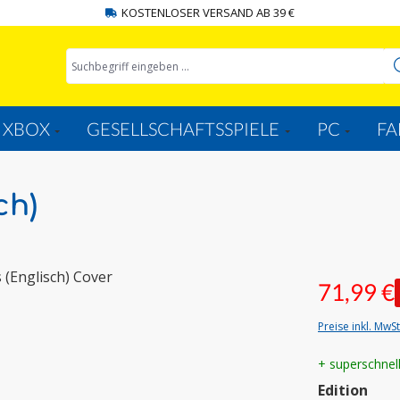
KOSTENLOSER VERSAND AB 39 €
XBOX
GESELLSCHAFTSSPIELE
PC
FA
ch)
71,99 €
Preise inkl. MwS
+ superschnel
aus
Edition