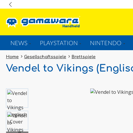
springen
Zur Hauptnavigation springen
NEWS
PLAYSTATION
NINTENDO
Home
Gesellschaftsspiele
Brettspiele
Vendel to Vikings (Englis
Bildergalerie überspringen