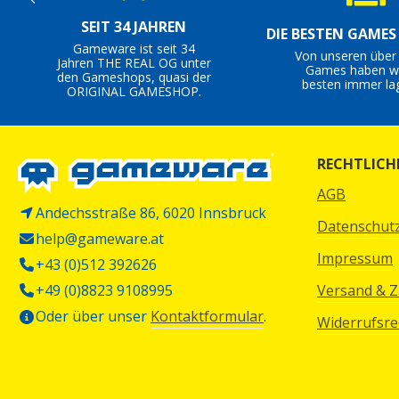
SEIT 34 JAHREN
DIE BESTEN GAME
Gameware ist seit 34
Von unseren über
Jahren THE REAL OG unter
Games haben wi
den Gameshops, quasi der
besten immer la
ORIGINAL GAMESHOP.
RECHTLICH
AGB
Andechsstraße 86, 6020 Innsbruck
Datenschut
help@gameware.at
Impressum
+43 (0)512 392626
+49 (0)8823 9108995
Versand & 
Oder über unser
Kontaktformular
.
Widerrufsre