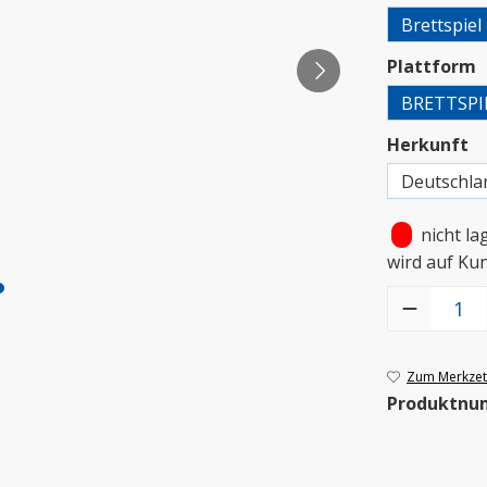
Brettspiel
a
Plattform
BRETTSPI
a
Herkunft
Deutschla
•
nicht la
wird auf Ku
Produkt Anzah
Zum Merkzett
Produktnu