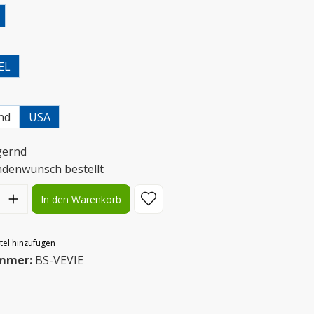
uswählen
EL
uswählen
nd
USA
gernd
ndenwunsch bestellt
l: Gib den gewünschten Wert ein oder benutze die Schaltflächen
In den Warenkorb
el hinzufügen
mmer:
BS-VEVIE