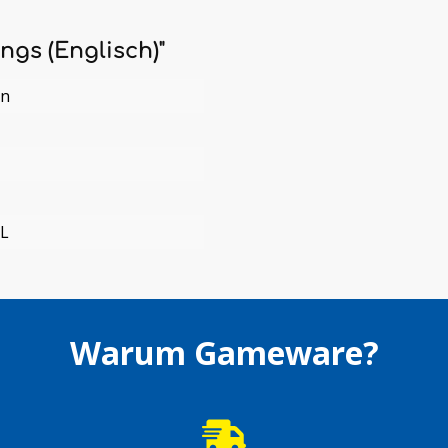
ngs (Englisch)"
en
L
Warum Gameware?