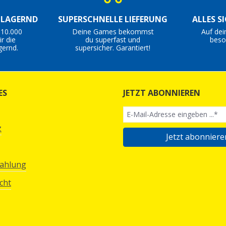
S LAGERND
SUPERSCHNELLE LIEFERUNG
ALLES S
 10.000
Deine Games bekommst
Auf dei
r die
du superfast und
beso
gernd.
supersicher. Garantiert!
ES
JETZT ABONNIEREN
z
Jetzt abonniere
Zahlung
cht