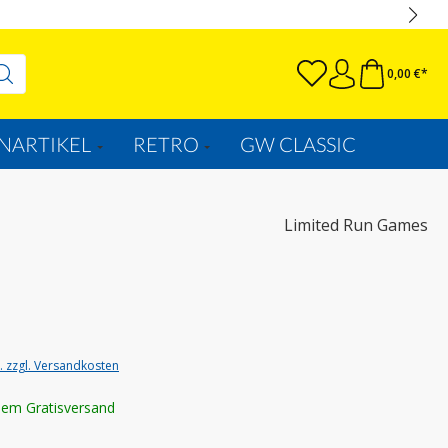
0,00 €*
NARTIKEL
RETRO
GW CLASSIC
Limited Run Games
t. zzgl. Versandkosten
lem Gratisversand
wählen