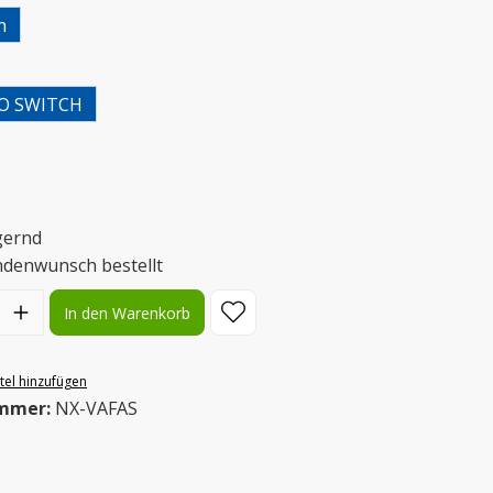
n
uswählen
O SWITCH
uswählen
gernd
ndenwunsch bestellt
l: Gib den gewünschten Wert ein oder benutze die Schaltflächen
In den Warenkorb
el hinzufügen
mmer:
NX-VAFAS