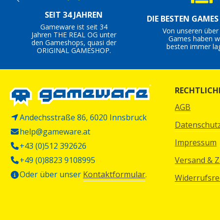
SEIT 34 JAHREN
DIE BESTEN GAME
Gameware ist seit 34
Von unseren über
Jahren THE REAL OG unter
Games haben wi
den Gameshops, quasi der
besten immer la
ORIGINAL GAMESHOP.
RECHTLICH
AGB
Andechsstraße 86, 6020 Innsbruck
Datenschut
help@gameware.at
Impressum
+43 (0)512 392626
+49 (0)8823 9108995
Versand & 
Oder über unser
Kontaktformular
.
Widerrufsre