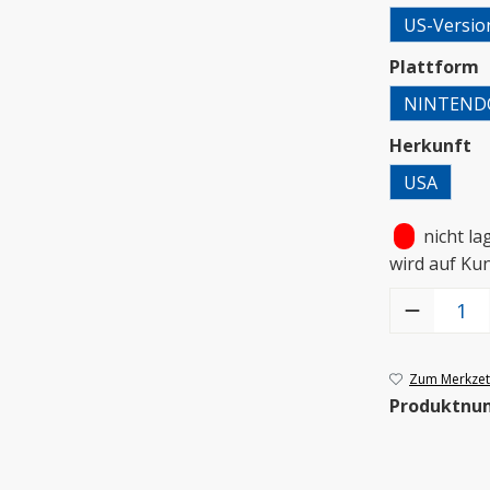
US-Versio
a
Plattform
NINTEND
a
Herkunft
USA
•
nicht la
wird auf Ku
Produkt Anzah
Zum Merkzett
Produktnu