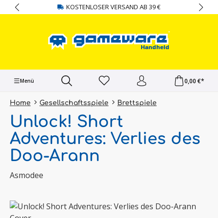
KOSTENLOSER VERSAND AB 39 €
alt springen
0,00 €*
Menü
Home
Gesellschaftsspiele
Brettspiele
Unlock! Short
Adventures: Verlies des
Doo-Arann
Asmodee
Bildergalerie überspringen