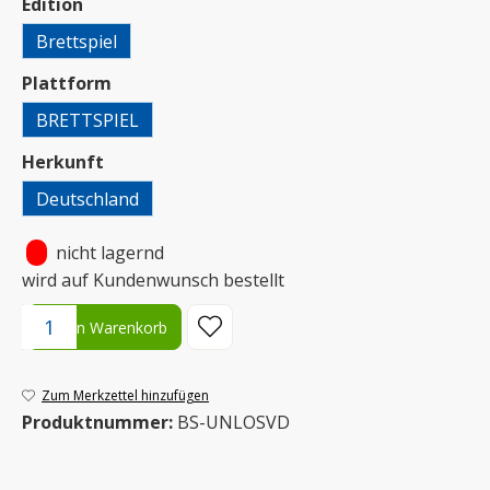
auswählen
Edition
Brettspiel
auswählen
Plattform
BRETTSPIEL
auswählen
Herkunft
Deutschland
•
nicht lagernd
wird auf Kundenwunsch bestellt
Produkt Anzahl: Gib den gewünschten Wert ein oder benutze die S
In den Warenkorb
Zum Merkzettel hinzufügen
Produktnummer:
BS-UNLOSVD