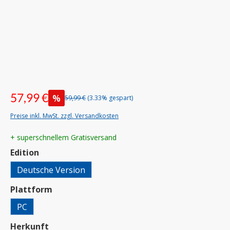
57,99 €
%
59,99 €
(3.33% gespart)
Preise inkl. MwSt. zzgl. Versandkosten
+ superschnellem Gratisversand
auswählen
Edition
Deutsche Version
auswählen
Plattform
PC
auswählen
Herkunft