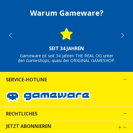
Warum Gameware?
SEIT 34 JAHREN
Gameware ist seit 34 Jahren THE REAL OG unter
den Gameshops, quasi der ORIGINAL GAMESHOP.
SERVICE-HOTLINE
RECHTLICHES
JETZT ABONNIEREN