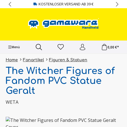
KOSTENLOSER VERSAND AB 39 €
alt springen
0,00 €*
Menü
Home
Fanartikel
Figuren & Statuen
The Witcher Figures of
Fandom PVC Statue
Geralt
WETA
Bildergalerie überspringen