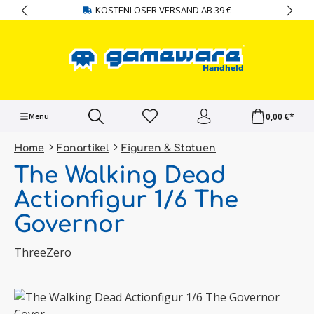
KOSTENLOSER VERSAND AB 39 €
alt springen
0,00 €*
Menü
Home
Fanartikel
Figuren & Statuen
The Walking Dead
Actionfigur 1/6 The
Governor
ThreeZero
Bildergalerie überspringen