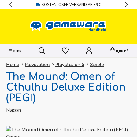
KOSTENLOSER VERSAND AB 39 €
alt springen
0,00 €*
Menü
Home
Playstation
Playstation 5
Spiele
The Mound: Omen of
Cthulhu Deluxe Edition
(PEGI)
Nacon
Bildergalerie überspringen