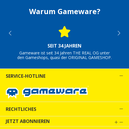
Warum Gameware?
SEIT 34 JAHREN
Gameware ist seit 34 Jahren THE REAL OG unter
den Gameshops, quasi der ORIGINAL GAMESHOP.
SERVICE-HOTLINE
RECHTLICHES
JETZT ABONNIEREN