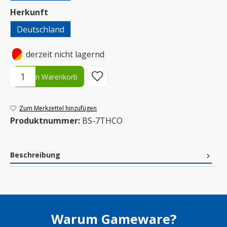
auswählen
Herkunft
Deutschland
•
derzeit nicht lagernd
Produkt Anzahl: Gib den gewünschten Wert ein oder benutze die S
In den Warenkorb
Zum Merkzettel hinzufügen
Produktnummer:
BS-7THCO
Beschreibung
Warum Gameware?